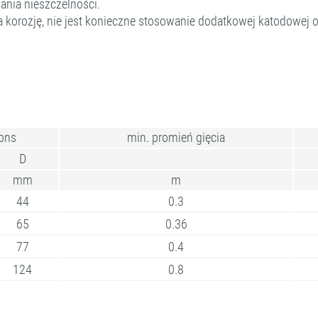
ania nieszczelności.
orozję, nie jest konieczne stosowanie dodatkowej katodowej o
ons
min. promień gięcia
D
mm
m
44
0.3
65
0.36
77
0.4
124
0.8