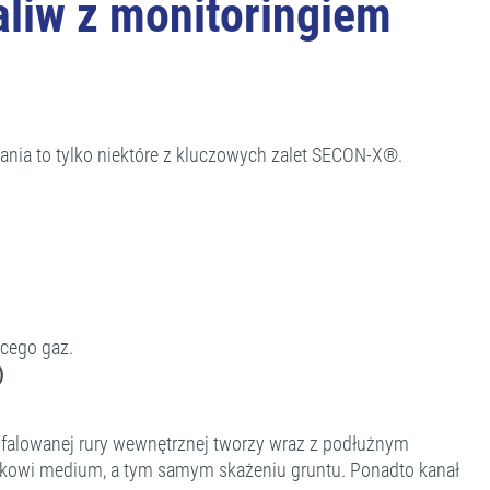
aliw z monitoringiem
żania to tylko niektóre z kluczowych zalet SECON-X®.
ącego gaz.
)
 pofalowanej rury wewnętrznej tworzy wraz z podłużnym
ekowi medium, a tym samym skażeniu gruntu. Ponadto kanał