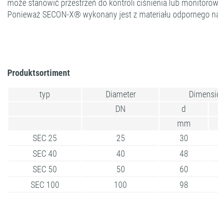
może stanowić przestrzeń do kontroli ciśnienia lub monitorow
Ponieważ SECON-X® wykonany jest z materiału odpornego na k
Produktsortiment
typ
Diameter
Dimensi
DN
d
mm
SEC 25
25
30
SEC 40
40
48
SEC 50
50
60
SEC 100
100
98