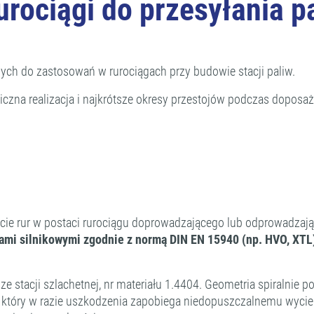
rociągi do przesyłania p
ch do zastosowań w rurociągach przy budowie stacji paliw.
iczna realizacja i najkrótsze okresy przestojów podczas doposa
życie rur w postaci rurociągu doprowadzającego lub odprowadzaj
mi silnikowymi zgodnie z normą DIN EN 15940 (np. HVO, XTL
e stacji szlachetnej, nr materiału 1.4404. Geometria spiralnie
 który w razie uszkodzenia zapobiega niedopuszczalnemu wyci