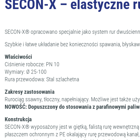
SECON-X – elastyczne ru
SECON-X® opracowano specjalnie jako system rur dwuścienny
Szybkie i łatwe układanie bez konieczności spawania, błyskaw
Właściwości
Ciśnienie robocze: PN 10
Wymiary: Ø 25-100
Rura przewodowa: Stal szlachetna
Zakresy zastosowania
Rurociąg ssawny, tłoczny, napełniający. Możliwe jest także u
NOWOŚĆ: Dopuszczony do stosowania z parafinowymi paliwa
Konstrukcja
SECON-X® wyposażony jest w giętką, falistą rurę wewnętrzną z
płaszczem ochronnym z PE okalający rurę przewodową kanał,