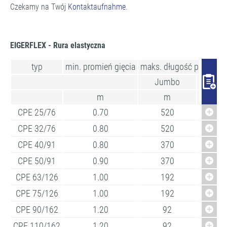
Czekamy na Twój
Kontaktaufnahme
.
EIGERFLEX - Rura elastyczna
typ
min. promień gięcia
maks. długość pierścien
Jumbo
Maxi
m
m
m
CPE 25/76
0.70
520
780
CPE 32/76
0.80
520
780
CPE 40/91
0.80
370
570
CPE 50/91
0.90
370
570
CPE 63/126
1.00
192
305
CPE 75/126
1.00
192
305
CPE 90/162
1.20
92
150
CPE 110/162
1.20
92
150