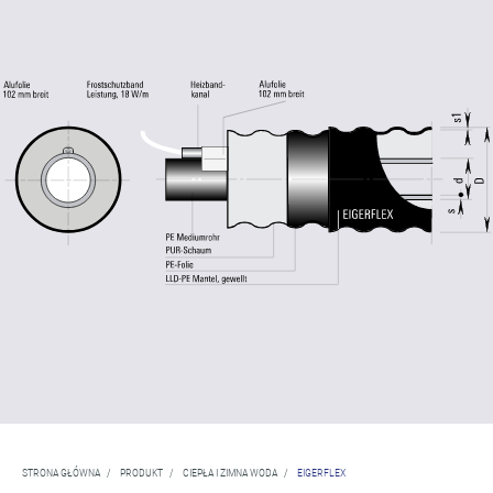
STRONA GŁÓWNA
/
PRODUKT
/
CIEPŁA I ZIMNA WODA
/
EIGERFLEX