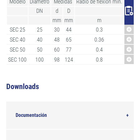
Modelo
Diámetro
Medidas
Radio de flexión mín.
Peso
DN
d
D
mm
mm
m
kg/m
SEC 25
25
30
44
0.3
0,87
SEC 40
40
48
65
0.36
1,70
SEC 50
50
60
77
0.4
2,10
SEC 100
100
98
124
0.8
4,5
Downloads
Documentación