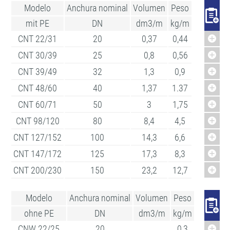
Modelo
Anchura nominal
Volumen
Peso
mit PE
DN
dm3/m
kg/m
CNT 22/31
20
0,37
0,44
CNT 30/39
25
0,8
0,56
CNT 39/49
32
1,3
0,9
CNT 48/60
40
1,37
1.37
CNT 60/71
50
3
1,75
CNT 98/120
80
8,4
4,5
CNT 127/152
100
14,3
6,6
CNT 147/172
125
17,3
8,3
CNT 200/230
150
23,2
12,7
Modelo
Anchura nominal
Volumen
Peso
ohne PE
DN
dm3/m
kg/m
CNW 22/25
20
0,3