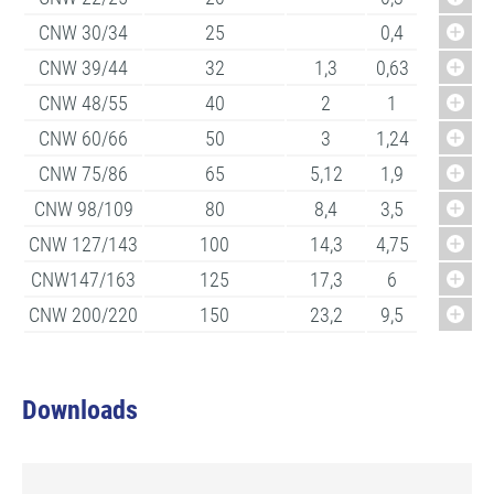
CNW 30/34
25
0,4
CNW 39/44
32
1,3
0,63
CNW 48/55
40
2
1
CNW 60/66
50
3
1,24
CNW 75/86
65
5,12
1,9
CNW 98/109
80
8,4
3,5
CNW 127/143
100
14,3
4,75
CNW147/163
125
17,3
6
CNW 200/220
150
23,2
9,5
Downloads