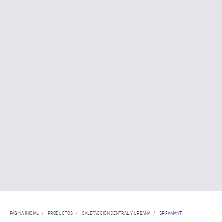
PÁGINA INICIAL
/
PRODUCTOS
/
CALEFACCIÓN CENTRAL Y URBANA
/
SPIRAMANT