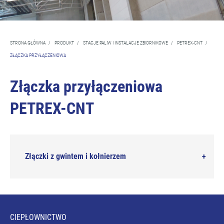
STRONA GŁÓWNA
/
PRODUKT
/
STACJE PALIW I INSTALACJE ZBIORNIKOWE
/
PETREX-CNT
/
ZŁĄCZKA PRZYŁĄCZENIOWA
Złączka przyłączeniowa
PETREX-CNT
Złączki z gwintem i kołnierzem
CIEPŁOWNICTWO