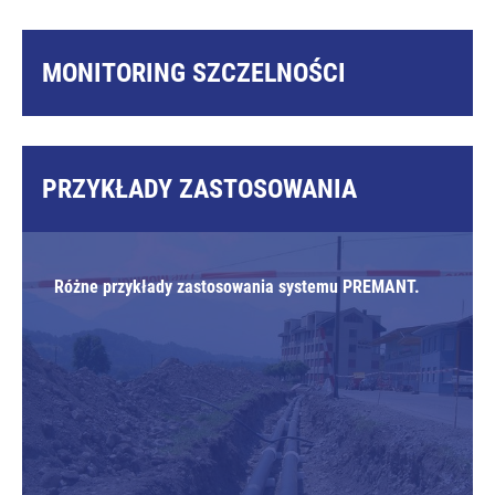
MONITORING SZCZELNOŚCI
Urządzenie do monitorowania szczelności w systemie
PRZYKŁADY ZASTOSOWANIA
PREMANT.
Różne przykłady zastosowania systemu PREMANT.