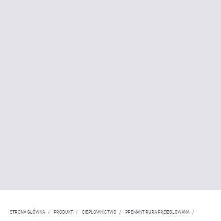
STRONA GŁÓWNA
/
PRODUKT
/
CIEPŁOWNICTWO
/
PREMANT RURA PREIZOLOWANA
/