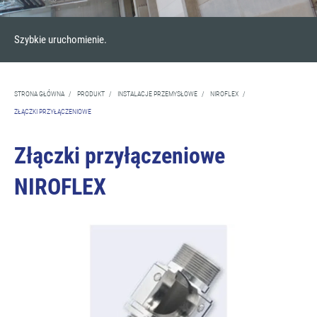
Szybkie uruchomienie.
STRONA GŁÓWNA
/
PRODUKT
/
INSTALACJE PRZEMYSŁOWE
/
NIROFLEX
/
ZŁĄCZKI PRZYŁĄCZENIOWE
Złączki przyłączeniowe
NIROFLEX