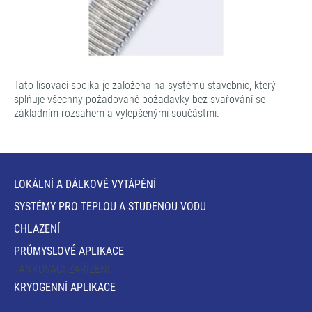
Tato lisovací spojka je založena na systému stavebnic, který
splňuje všechny požadované požadavky bez svařování se
základním rozsahem a vylepšenými součástmi.
LOKÁLNÍ A DÁLKOVÉ VYTÁPĚNÍ
SYSTÉMY PRO TEPLOU A STUDENOU VODU
CHLAZENÍ
PRŮMYSLOVÉ APLIKACE
TANKOVACÍ ZAŘÍZENÍ
KRYOGENNÍ APLIKACE