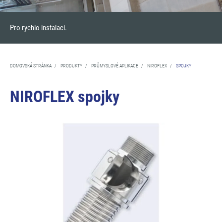
Pro rychlo instalaci.
DOMOVSKÁ STRÁNKA
/
PRODUKTY
/
PRŮMYSLOVÉ APLIKACE
/
NIROFLEX
/
SPOJKY
NIROFLEX spojky