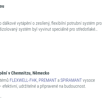
kou
dálkové vytápění o zesílený, flexibilní potrubní systém pro
dizolovaný systém byl vyvinut speciálně pro středotlaké…
tápění v Chemnitzu, Německo
ystémů
FLEXWELL-FHK
,
PREMANT
a
SPIRAMANT
vysoce
– efektivní, udržitelné a připravené na budoucnost.
…