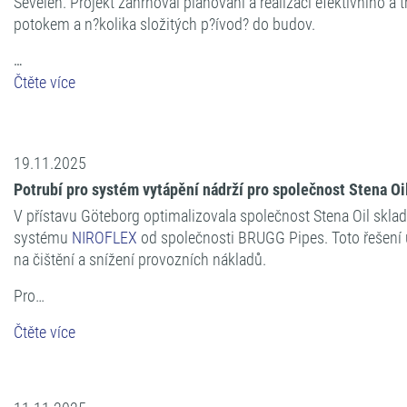
Sevelen. Projekt zahrnoval plánování a realizaci efektivního 
potokem a n?kolika složitých p?ívod? do budov.
…
Čtěte více
19.11.2025
Potrubí pro systém vytápění nádrží pro společnost Stena O
V přístavu Göteborg optimalizovala společnost Stena Oil skl
systému
NIROFLEX
od společnosti BRUGG Pipes. Toto řešení 
na čištění a snížení provozních nákladů.
Pro…
Čtěte více