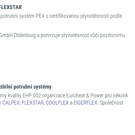
l FLEXSTAR
potrubní systém PEX s certifikovanou plynotěsností podle
 GmbH Oldenburg a potvrzuje plynotěsnost vůči pozitivnímu
ibilní potrubní systémy
rmy kvality EHP 002 organizace Euroheat & Power pro několik
dy
CALPEX
,
FLEXSTAR
,
COOLFLEX
a
EIGERFLEX
. Společnost