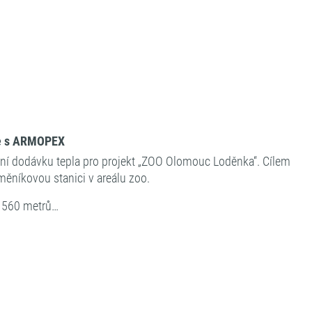
ce s ARMOPEX
í dodávku tepla pro projekt „ZOO Olomouc Loděnka“. Cílem
ýměníkovou stanici v areálu zoo.
s 560 metrů…