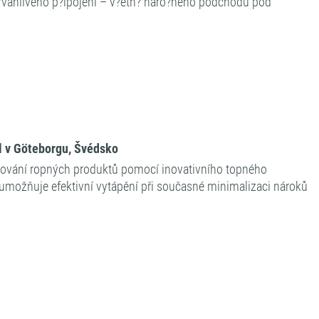
a trvanlivého p?ipojení – v?etn? náro?ného podchodu pod
il v Göteborgu, Švédsko
adování ropných produktů pomocí inovativního topného
umožňuje efektivní vytápění při současné minimalizaci nároků