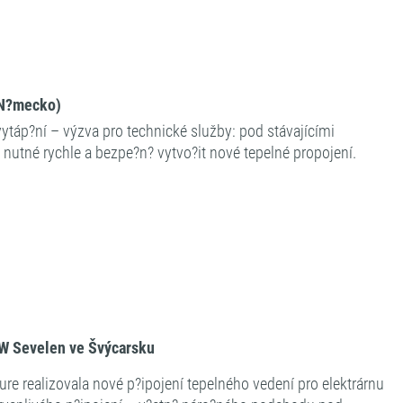
(N?mecko)
áp?ní – výzva pro technické služby: pod stávajícími
tné rychle a bezpe?n? vytvo?it nové tepelné propojení.
EW Sevelen ve Švýcarsku
e realizovala nové p?ipojení tepelného vedení pro elektrárnu