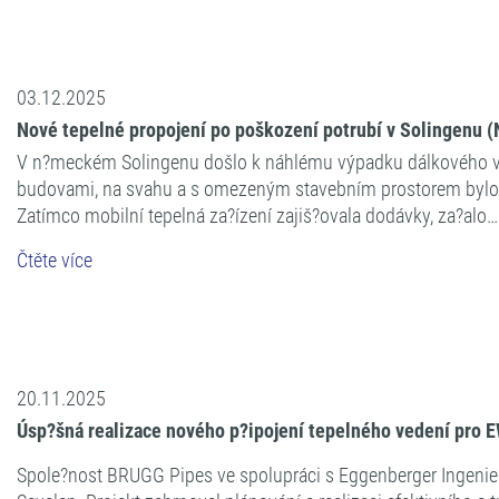
03.12.2025
Nové tepelné propojení po poškození potrubí v Solingenu 
V n?meckém Solingenu došlo k náhlému výpadku dálkového vyt
budovami, na svahu a s omezeným stavebním prostorem bylo nu
Zatímco mobilní tepelná za?ízení zajiš?ovala dodávky, za?alo…
Čtěte více
20.11.2025
Úsp?šná realizace nového p?ipojení tepelného vedení pro 
Spole?nost BRUGG Pipes ve spolupráci s Eggenberger Ingenieur