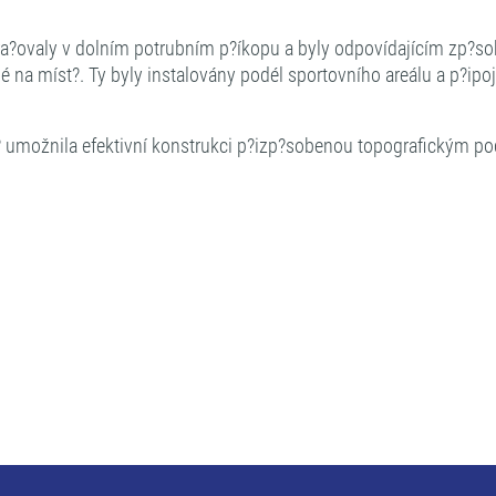
okra?ovaly v dolním potrubním p?íkopu a byly odpovídajícím zp?s
a míst?. Ty byly instalovány podél sportovního areálu a p?ipo
? umožnila efektivní konstrukci p?izp?sobenou topografickým p