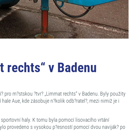
at rechts“ v Badenu
? pro m?stskou ?tvr? „Limmat rechts“ v Badenu. Byly použity
le Aue, kde zásobuje n?kolik odb?ratel?, mezi nimiž je i
 sportovní haly. K tomu byla pomocí lisovacího vrtání
bylo provedeno s vysokou p?esností pomocí dvou naviják? po