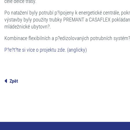
celé délce trasy.
Po natažení byly potrubí p?ipojeny k energetické centrále, p
výstavby byly použity trubky PREMANT a CASAFLEX pokládané n
mládežnické ubytovn?.
Kombinace flexibilních a p?edizolovaných potrubních systém
P?e?t?te si více o projektu zde. (anglicky)
Zpět