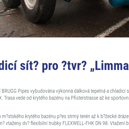
dicí sít? pro ?tvr? „Limm
 BRUGG Pipes vybudována výkonná dálková tepelná a chladicí sí
sa vede od krytého bazénu na Pfisterstrasse až ke sportovní ha
 u m?stského krytého bazénu p?es strmý terén až k b?žecké dráze
dn? vtaženy dv? flexibilní trubky FLEXWELL-FHK DN 98. Vtažení 