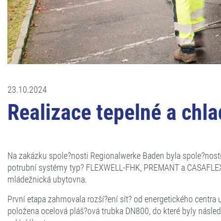
23.10.2024
Realizace tepelné a chla
Na zakázku spole?nosti Regionalwerke Baden byla spole?ností
potrubní systémy typ? FLEXWELL-FHK, PREMANT a CASAFLEX. Tra
mládežnická ubytovna.
První etapa zahrnovala rozší?ení sít? od energetického centra
položena ocelová pláš?ová trubka DN800, do které byly násle