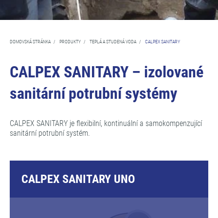
DOMOVSKÁ STRÁNKA
/
PRODUKTY
/
TEPLÁ A STUDENÁ VODA
/
CALPEX SANITARY
CALPEX SANITARY – izolované
sanitární potrubní systémy
CALPEX SANITARY je flexibilní, kontinuální a samokompenzující
sanitární potrubní systém.
CALPEX SANITARY UNO