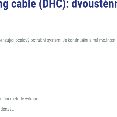
g cable (DHC): dvoustěnný
enzující ocelový potrubní systém. Je kontinuální a má možnost m
adiční metody výkopu.
ndenzát.