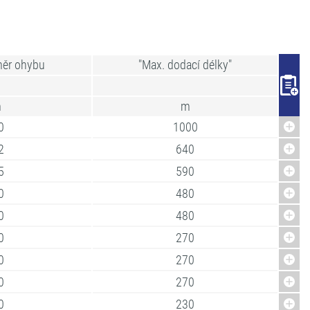
měr ohybu
"Max. dodací délky"
m
m
0
1000
2
640
5
590
0
480
0
480
0
270
0
270
0
270
0
230