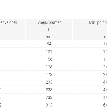
ezové oceli
Vnější průměr
Min. polo
D
mm
3
94
1.
4
121
1.
5
156
1.
6
178
2.
8
178
2.
8
233
4.
9
233
4.
0
233
4.
2
313
6.