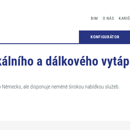
BIM
O NÁS
KARIÉ
Í
/
SLUŽBY NĚMECKO
KONFIGURÁTOR
okálního a dálkového vyt
o Německo, ale disponuje neméně širokou nabídkou služeb.