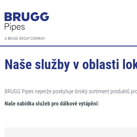
DOMOVSKÁ STRÁNKA
/
SLUŽBY
/
MÍSTNÍ A DÁLKOVÉ VYTÁPĚN
A BRUGG GROUP COMPANY
Naše služby v oblasti l
BRUGG Pipes nejenže poskytuje široký sortiment produktů pr
Naše nabídka služeb pro dálkové vytápění: