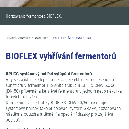
Ogrzewanie fermentora BIOFLEX.
DOMOVSKÁ STRÁNKA
/
PRODUKTY
/
BIOFLEX VYTÁPĚNÍ FERMENTORŮ
BIOFLEX vyhřívání fermentorů
BRUGG systémový palíčel vytápění fermentorů
Aby se zajistilo, že teplo bude co nejefektivněji přeneseno do
substrátu v fermentoru, je vlnitá trubka BIOFLEX CNW 60/66
(DN 50) připevněna ke stěně fermentoru v jednom nebo několika
topných okruzích.
Kromě naší vlnité trubky BIOFLEX CNW 60/66 obsahuje
systémový balíček také připojovací systém GRAPA, požadovaná
nástěnná pouzdra a těsnění a speciální držáky pro zajištění
potrubí.