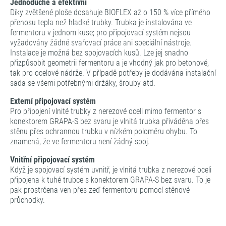
Jednoduché a efektivní
Díky zvětšené ploše dosahuje BIOFLEX až o 150 % více přímého
přenosu tepla než hladké trubky. Trubka je instalována ve
fermentoru v jednom kuse; pro připojovací systém nejsou
vyžadovány žádné svařovací práce ani speciální nástroje.
Instalace je možná bez spojovacích kusů. Lze jej snadno
přizpůsobit geometrii fermentoru a je vhodný jak pro betonové,
tak pro ocelové nádrže. V případě potřeby je dodávána instalační
sada se všemi potřebnými držáky, šrouby atd.
Externí připojovací systém
Pro připojení vlnité trubky z nerezové oceli mimo fermentor s
konektorem GRAPA-S bez svaru je vlnitá trubka přiváděna přes
stěnu přes ochrannou trubku v nízkém poloměru ohybu. To
znamená, že ve fermentoru není žádný spoj.
Vnitřní připojovací systém
Když je spojovací systém uvnitř, je vlnitá trubka z nerezové oceli
připojena k tuhé trubce s konektorem GRAPA-S bez svaru. To je
pak prostrčena ven přes zeď fermentoru pomocí stěnové
průchodky.