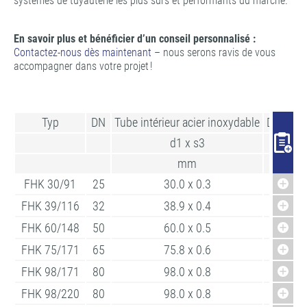
systèmes de tuyauterie les plus sûrs et performants du marché.
En savoir plus et bénéficier d’un conseil personnalisé :
Contactez-nous dès maintenant
– nous serons ravis de vous
accompagner dans votre projet !
Typ
DN
Tube intérieur acier inoxydable
Diamètre
d1 x s3
D
mm
m
FHK 30/91
25
30.0 x 0.3
94
FHK 39/116
32
38.9 x 0.4
12
FHK 60/148
50
60.0 x 0.5
15
FHK 75/171
65
75.8 x 0.6
17
FHK 98/171
80
98.0 x 0.8
17
FHK 98/220
80
98.0 x 0.8
23