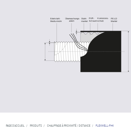
PAGE D'ACCUEIL
/
PRODUITS
/
CHAUFFAGE À PROXIMITÉ / DISTANCE
/
FLEXWELL-FHK