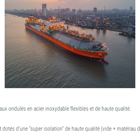
x ondulés en acier inoxydable flexibles et de haute qualité.
otés d'une "super isolation" de haute qualité (vide + matériau d'