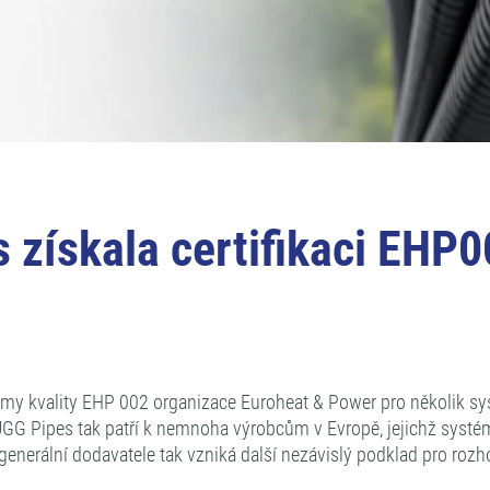
ískala certifikaci EHP002
my kvality EHP 002 organizace Euroheat & Power pro několik syst
GG Pipes tak patří k nemnoha výrobcům v Evropě, jejichž systémy 
y a generální dodavatele tak vzniká další nezávislý podklad pro r