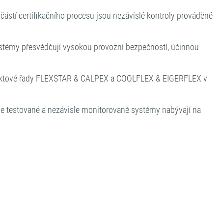
ástí certifikačního procesu jsou nezávislé kontroly prováděné
systémy přesvědčují vysokou provozní bezpečností, účinnou
produktové řady FLEXSTAR & CALPEX a COOLFLEX & EIGERFLEX v
kde testované a nezávisle monitorované systémy nabývají na