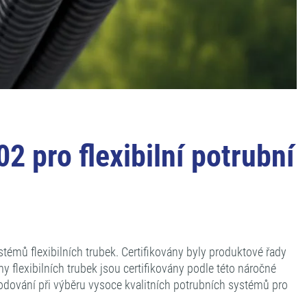
 pro flexibilní potrubní
émů flexibilních trubek. Certifikovány byly produktové řady
flexibilních trubek jsou certifikovány podle této náročné
ozhodování při výběru vysoce kvalitních potrubních systémů pro