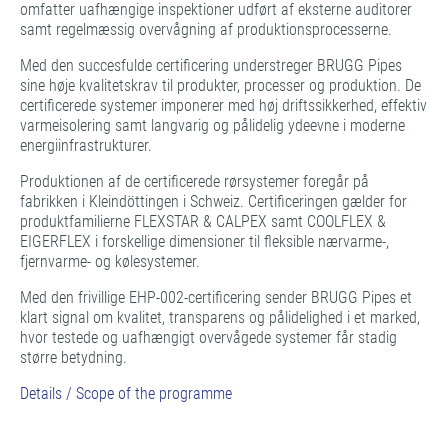
omfatter uafhængige inspektioner udført af eksterne auditorer
samt regelmæssig overvågning af produktionsprocesserne.
Med den succesfulde certificering understreger BRUGG Pipes
sine høje kvalitetskrav til produkter, processer og produktion. De
certificerede systemer imponerer med høj driftssikkerhed, effektiv
varmeisolering samt langvarig og pålidelig ydeevne i moderne
energiinfrastrukturer.
Produktionen af de certificerede rørsystemer foregår på
fabrikken i Kleindöttingen i Schweiz. Certificeringen gælder for
produktfamilierne FLEXSTAR & CALPEX samt COOLFLEX &
EIGERFLEX i forskellige dimensioner til fleksible nærvarme-,
fjernvarme- og kølesystemer.
Med den frivillige EHP-002-certificering sender BRUGG Pipes et
klart signal om kvalitet, transparens og pålidelighed i et marked,
hvor testede og uafhængigt overvågede systemer får stadig
større betydning.
Details / Scope of the programme