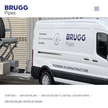
STARTSIDE
/
SERVICEYDELSER
/
SERVICEYDELSER TIL CENTRAL- OG FJERNVARME
/
SERVICEYDELSER I RESTEN AF VERDEN