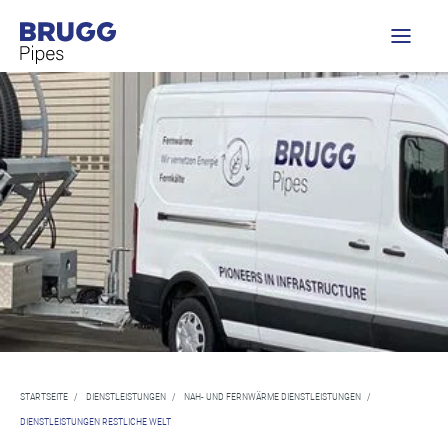
STARTSEITE
/
DIENSTLEISTUNGEN
/
NAH- UND FERNWÄRME DIENSTLEISTUNGEN
/
DIENSTLEISTUNGEN RESTLICHE WELT