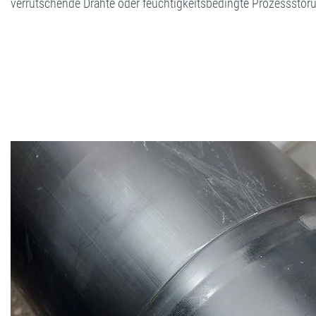
verrutschende Drähte oder feuchtigkeitsbedingte Prozessstör