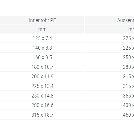
Innenrohr PE
Aussenr
mm
m
125 x 7.4
225 x
140 x 8.3
225 x
160 x 9.5
250 x
180 x 10.7
280 x
200 x 11.9
315 x
225 x 13.4
315 x
250 x 14.8
355 x
280 x 16.6
400 x
315 x 18.7
450 x