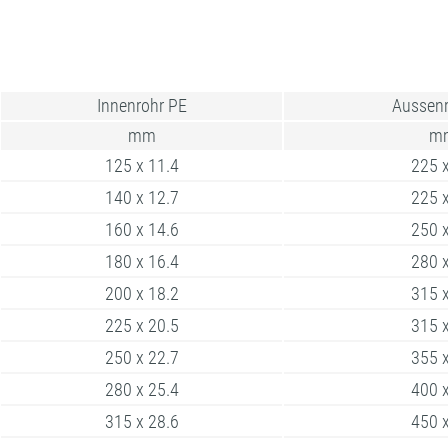
Innenrohr PE
Aussenr
mm
m
125 x 11.4
225 x
140 x 12.7
225 x
160 x 14.6
250 x
180 x 16.4
280 x
200 x 18.2
315 x
225 x 20.5
315 x
250 x 22.7
355 x
280 x 25.4
400 x
315 x 28.6
450 x