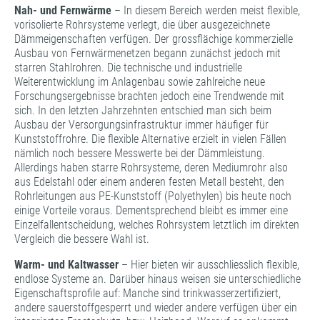
Nah- und Fernwärme
– In diesem Bereich werden meist flexible,
vorisolierte Rohrsysteme verlegt, die über ausgezeichnete
Dämmeigenschaften verfügen. Der grossflächige kommerzielle
Ausbau von Fernwärmenetzen begann zunächst jedoch mit
starren Stahlrohren. Die technische und industrielle
Weiterentwicklung im Anlagenbau sowie zahlreiche neue
Forschungsergebnisse brachten jedoch eine Trendwende mit
sich. In den letzten Jahrzehnten entschied man sich beim
Ausbau der Versorgungsinfrastruktur immer häufiger für
Kunststoffrohre. Die flexible Alternative erzielt in vielen Fällen
nämlich noch bessere Messwerte bei der Dämmleistung.
Allerdings haben starre Rohrsysteme, deren Mediumrohr also
aus Edelstahl oder einem anderen festen Metall besteht, den
Rohrleitungen aus PE-Kunststoff (Polyethylen) bis heute noch
einige Vorteile voraus. Dementsprechend bleibt es immer eine
Einzelfallentscheidung, welches Rohrsystem letztlich im direkten
Vergleich die bessere Wahl ist.
Warm- und Kaltwasser
– Hier bieten wir ausschliesslich flexible,
endlose Systeme an. Darüber hinaus weisen sie unterschiedliche
Eigenschaftsprofile auf: Manche sind trinkwasserzertifiziert,
andere sauerstoffgesperrt und wieder andere verfügen über ein