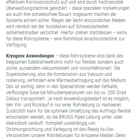
effektiven Korrosionsschutz auf und sind durch hochsensible
Überwachungstechnik gesichert – diese speziellen Vorkehrungen
als auch ihre schweissfreie Bauart insgesamt machen die
Systeme extrem sicher. Wegen der leicht entzündlichen Medien
wird nämlich bei der Installation auf Schweissarbeiten
sicherheitshalber verzichtet. Hierfür stehen stattdessen – extra
für diese Rohrsysteme – eine flammlose Anschlusstechnik zur
Verfügung.
Kryogene Anwendungen
­– diese Rohrsysteme sind dank des
biegsamen Edelstahlwellrohrs nicht nur flexibel, sondern auch
sicher, ausserdem vakuumisoliert und vorkonfektioniert. Die
Superisolierung, also die Kombination aus Vakuum und
Isolierung, verhindert eine Wärmeübertragung auf das Medium.
Das ist wichtig, denn in den Spezialrohren werden tiefkalte,
verflüssigte Gase bei Minustemperaturen von bis zu -200 Grad
Celsius transportiert. Je nach Anwendungsbedarf ist es möglich,
den Vor- und Rücklauf in nur einer Rohrleitung zu realisieren.
Zusätzlich kann für die optimale Umsetzung des Auftrags flexibel
entschieden werden, ob die BRUGG Pipes Leitung unter- oder
oberirdisch verläuft. Komplett unabhängig von
Strömungsrichtung und Verlegung ist das Ready-to-Use-
Versprechen unserer Rohrleitungen für kryogene Medien: Denn