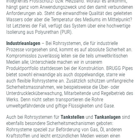
integriertes Frostschutz- bzw. Heizband. Worauf es ankommt,
hängt ganz vom Anwendungszweck und den damit verbundenen
Anforderungen ab. Steht die einwandfreie Qualität des geleiteten
Wassers oder aber die Temperatur des Mediums im Mittelpunkt?
Ist Letzteres der Fall, verfügt das System über eine hochwertige
Isolierung aus Polyurethan (PUR).
Industrieanlagen
­– Bei Rohrsystemen, die für industrielle
Prozesse vorgesehen sind, kommt es auf absolute Sicherheit an.
Kompromisslos zuverlässig leiten sie die teils umweltkritischen
Medien alle; Unterschiede machen wir in unserem
Produktportfolio stattdessen bei der Konstruktion. BRUGG Pipes
bietet sowohl einwandige als auch doppelwandige, starre wie
auch flexible Rohrsysteme an. Zusätzlich schützen umfangreiche
Sicherheitsmassnahmen, wie beispielsweise die Über- oder
Unterdrucklecküberwachung, Mitarbeitende und Regelbetrieb des
Werks. Denn nicht selten transportieren die Rohre
umweltgefährdende und giftige Flüssigkeiten und Gase.
Auch bei Rohrsystemen für
Tankstellen
und
Tankanlagen
­sind
ebenfalls besondere Sicherheitsmechanismen geboten:
Rohrsysteme speziell zur Beförderung von Gas, Öl, anderen
Kraftstoffen und leicht entzündlichen Medien weisen einen