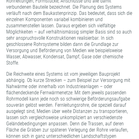
Rohrleitungen, Formstücke, Anschlüsse und alle damit
verbundenen Bauteile bezeichnet. Die Planung des Systems
verläuft nach dem Baukastenprinzip. Das bedeutet, dass sich die
einzelnen Komponenten variabel kombinieren und
zusammenstellen lassen. Daraus ergeben sich vielfältige
Möglichkeiten – auf verhältnismässig simpler Basis sind so auch
sehr anspruchsvolle Konstruktionen realisierbar. In sich
geschlossene Rohrsysteme bilden dann die Grundlage zur
Versorgung und Beförderung von Medien wie beispielsweise
Wasser, Abwasser, Kondensat, Dampf, Gase oder chemische
Stoffe.
Die Reichweite eines Systems ist vom jeweiligen Bauprojekt
abhängig. Ob kurze Strecken – zum Beispiel zur Versorgung mit
Nahwärme oder innerhalb von Industrieanlagen – oder
flächendeckende Fernwärmenetze: Mit dem jeweils passenden
Rohrmodell kann jede noch so schwierige Beförderungsaufgabe
souverän gelöst werden. Fernleitungsrohre, die speziell darauf
ausgelegt sind, Medien über weite Distanzen zu transportieren,
lassen sich vergleichsweise unkompliziert an verschiedenste
Geländebedingungen anpassen. Denn die Trassen, auf deren
Fläche die Gräben zur späteren Verlegung der Rohre verlaufen,
können sich in ganz unterschiedlichen Landschaftstypen