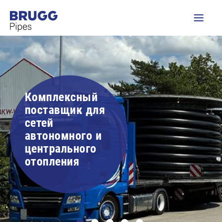
Комплексный
поставщик для
сетей
автономного и
центрального
отопления