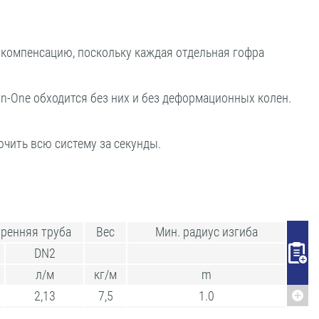
окомпенсацию, поскольку каждая отдельная гофра
-One обходится без них и без деформационных колен.
ючить всю систему за секунды.
ренняя труба
Вес
Мин. радиус изгиба
DN2
л/м
кг/м
m
2,13
7,5
1.0