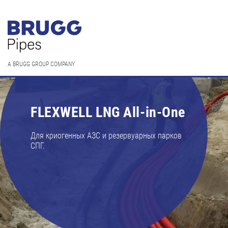
A BRUGG GROUP COMPANY
FLEXWELL LNG All-in-One
Для криогенных АЗС и резервуарных парков
СПГ.