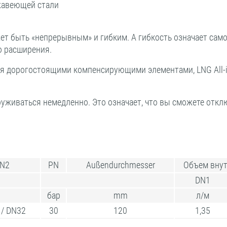
ржавеющей стали
жет быть «непрерывным» и гибким. А гибкость означает сам
о расширения.
я дорогостоящими компенсирующими элементами, LNG All-in
руживаться немедленно. Это означает, что вы сможете откл
N2
PN
Außendurchmesser
Объем внут
DN1
бар
mm
л/м
 / DN32
30
120
1,35