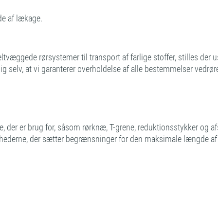
de af lækage.
æggede rørsystemer til transport af farlige stoffer, stilles der u
sig selv, at vi garanterer overholdelse af alle bestemmelser vedr
 der er brug for, såsom rørknæ, T-grene, reduktionsstykker og a
ighederne, der sætter begrænsninger for den maksimale længde af