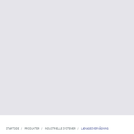
STARTSIDE
/
PRODUKTER
/
INDUSTRIELLE SYSTEMER
/
LÆKAGEOVERVÅGNING