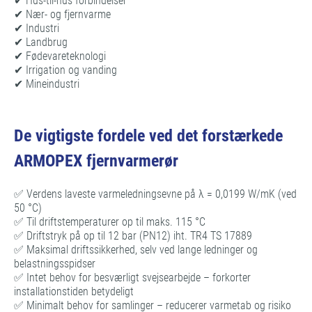
✔ Hus-til-hus forbindelser
✔ Nær- og fjernvarme
✔ Industri
✔ Landbrug
✔ Fødevareteknologi
✔ Irrigation og vanding
✔ Mineindustri
De vigtigste fordele ved det forstærkede
ARMOPEX fjernvarmerør
✅ Verdens laveste varmeledningsevne på λ = 0,0199 W/mK (ved
50 °C)
✅ Til driftstemperaturer op til maks. 115 °C
✅ Driftstryk på op til 12 bar (PN12) iht. TR4 TS 17889
✅ Maksimal driftssikkerhed, selv ved lange ledninger og
belastningsspidser
✅ Intet behov for besværligt svejsearbejde – forkorter
installationstiden betydeligt
✅ Minimalt behov for samlinger – reducerer varmetab og risiko