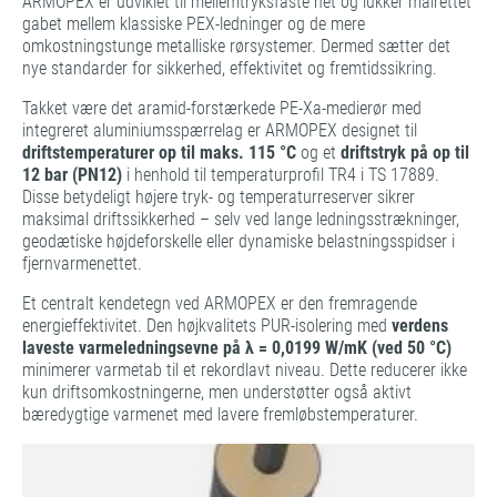
ARMOPEX er udviklet til mellemtryksfaste net og lukker målrettet
gabet mellem klassiske PEX-ledninger og de mere
omkostningstunge metalliske rørsystemer. Dermed sætter det
nye standarder for sikkerhed, effektivitet og fremtidssikring.
Takket være det aramid-forstærkede PE-Xa-medierør med
integreret aluminiumsspærrelag er ARMOPEX designet til
driftstemperaturer op til maks. 115 °C
og et
driftstryk på op til
12 bar (PN12)
i henhold til temperaturprofil TR4 i TS 17889.
Disse betydeligt højere tryk- og temperaturreserver sikrer
maksimal driftssikkerhed – selv ved lange ledningsstrækninger,
geodætiske højdeforskelle eller dynamiske belastningsspidser i
fjernvarmenettet.
Et centralt kendetegn ved ARMOPEX er den fremragende
energieffektivitet. Den højkvalitets PUR-isolering med
verdens
laveste varmeledningsevne på λ = 0,0199 W/mK (ved 50 °C)
minimerer varmetab til et rekordlavt niveau. Dette reducerer ikke
kun driftsomkostningerne, men understøtter også aktivt
bæredygtige varmenet med lavere fremløbstemperaturer.