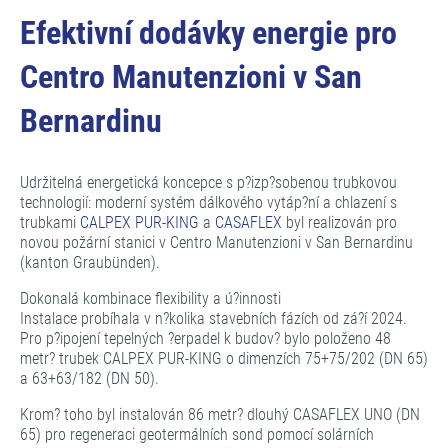
Efektivní dodávky energie pro
Centro Manutenzioni v San
Bernardinu
Udržitelná energetická koncepce s p?izp?sobenou trubkovou
technologií: moderní systém dálkového vytáp?ní a chlazení s
trubkami
CALPEX PUR-KING
a
CASAFLEX
byl realizován pro
novou požární stanici v Centro Manutenzioni v San Bernardinu
(kanton Graubünden).
Dokonalá kombinace flexibility a ú?innosti
Instalace probíhala v n?kolika stavebních fázích od zá?í 2024.
Pro p?ipojení tepelných ?erpadel k budov? bylo položeno 48
metr? trubek CALPEX PUR-KING o dimenzích 75+75/202 (DN 65)
a 63+63/182 (DN 50).
Krom? toho byl instalován 86 metr? dlouhý CASAFLEX UNO (DN
65) pro regeneraci geotermálních sond pomocí solárních