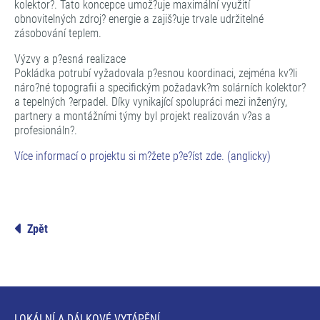
kolektor?. Tato koncepce umož?uje maximální využití
obnovitelných zdroj? energie a zajiš?uje trvale udržitelné
zásobování teplem.
Výzvy a p?esná realizace
Pokládka potrubí vyžadovala p?esnou koordinaci, zejména kv?li
náro?né topografii a specifickým požadavk?m solárních kolektor?
a tepelných ?erpadel. Díky vynikající spolupráci mezi inženýry,
partnery a montážními týmy byl projekt realizován v?as a
profesionáln?.
Více informací o projektu si m?žete p?e?íst zde. (anglicky)
Zpět
LOKÁLNÍ A DÁLKOVÉ VYTÁPĚNÍ