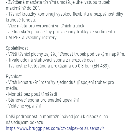
- Zv?tšená manžeta t?sn?ní umož?uje úhel vstupu trubek
maximáln? do 20°.
- T?snicí kroužky kombinují vysokou flexibilitu a bezpe?nost díky
kruhové tuhosti.
- Více místa pro vyrovnání vnit?ních trubek
- Jedna sko?epina s klipy pro všechny trubky ze sortimentu
CALPEX a všechny rozm?ry
Spolehlivost
- V?tší t?snicí plochy zajiš?ují t?snost trubek pod velkým nap?tím.
- Trvale odolná stahovací spona z nerezové oceli
- T?snost je testována a prokázána do 0,3 bar (EN 489).
Rychlost
- V?tší konstruk?ní rozm?ry zjednodušují spojení trubek pro
média.
- Montáž bez použití ná?adí
- Stahovací spona pro snadné upevn?ní
- Volitelné vyp?n?ní
Další podrobnosti a montážní návod jsou k dispozici na
následujícím odkazu:
https://www.bruggpipes.com/cz/calpex-prislusenstvi/