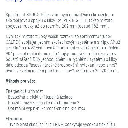
Spole?nost BRUGG Pipes vám nyní nabízí t?snicí kroužek pro
sko?epinovou spojku s klipy CALPEX BIG-T-I-L, takže m?žete
spojovat trubky až do rozm?ru 202 mm (dosud 182 mm).
Nyní tak m?žete trubky všech rozm?r? ze sortimentu trubek
CALPEX spojit jen jedním sko?epinovým systémem s klipy. A? už
se jedná o rozv?tvení rovných potrubních spoj? nebo pod úhlem
90° pro optimální domovní p?ípojky, montáž probíhá zcela bez
použití ná?adí. Díky jednoduchému a rychlému systému s klipy
dále odpadá ?asov? náro?né šroubování, nýtování nebo smrš?
ování ve velmi malém prostoru – nov? až do rozm?ru 202 mm.
Výhody pro vás:
Energetická ú?innost
- Bezpe?ná a efektivní tepelná izolace
- Použití univerzálních t?snicích materiál?
- Optimální vypln?ní komor t?snicího kroužku
Flexibilita
- Trvale elastické t?sn?ní z EPDM poskytuje vysokou flexibilitu.