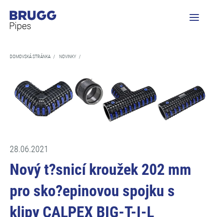
DOMOVSKÁ STRÁNKA
/
NOVINKY
/
28.06.2021
Nový t?snicí kroužek 202 mm
pro sko?epinovou spojku s
klipy CALPEX BIG-T-I-L