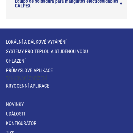
Equipo de soldadura para manguitos electrosoldables
CALPEX
LOKÁLNÍ A DÁLKOVÉ VYTÁPĚNÍ
SYSTÉMY PRO TEPLOU A STUDENOU VODU
CHLAZENÍ
PRŮMYSLOVÉ APLIKACE
TANKOVACÍ ZAŘÍZENÍ
KRYOGENNÍ APLIKACE
NOVINKY
UDÁLOSTI
KONFIGURÁTOR
TISK