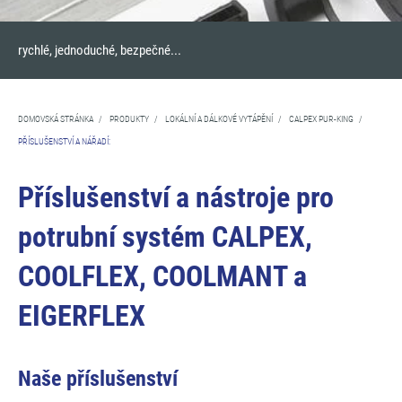
rychlé, jednoduché, bezpečné...
DOMOVSKÁ STRÁNKA
/
PRODUKTY
/
LOKÁLNÍ A DÁLKOVÉ VYTÁPĚNÍ
/
CALPEX PUR-KING
/
PŘÍSLUŠENSTVÍ A NÁŘADÍ:
Příslušenství a nástroje pro
potrubní systém CALPEX,
COOLFLEX, COOLMANT a
EIGERFLEX
Naše příslušenství