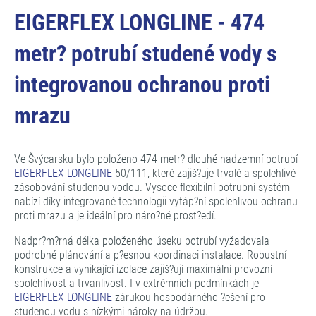
EIGERFLEX LONGLINE - 474
metr? potrubí studené vody s
integrovanou ochranou proti
mrazu
Ve Švýcarsku bylo položeno 474 metr? dlouhé nadzemní potrubí
EIGERFLEX LONGLINE
50/111, které zajiš?uje trvalé a spolehlivé
zásobování studenou vodou. Vysoce flexibilní potrubní systém
nabízí díky integrované technologii vytáp?ní spolehlivou ochranu
proti mrazu a je ideální pro náro?né prost?edí.
Nadpr?m?rná délka položeného úseku potrubí vyžadovala
podrobné plánování a p?esnou koordinaci instalace. Robustní
konstrukce a vynikající izolace zajiš?ují maximální provozní
spolehlivost a trvanlivost. I v extrémních podmínkách je
EIGERFLEX LONGLINE
zárukou hospodárného ?ešení pro
studenou vodu s nízkými nároky na údržbu.