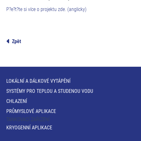
P?e?t?te si více o projektu zde. (anglicky)
Zpět
LOKÁLNÍ A DÁLKOVÉ VYTÁPĚNÍ
SYSTÉMY PRO TEPLOU A STUDENOU VODU
CHLAZENÍ
PRŮMYSLOVÉ APLIKACE
TANKOVACÍ ZAŘÍZENÍ
KRYOGENNÍ APLIKACE