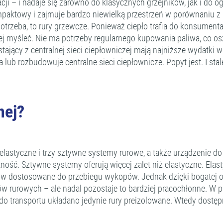
acji – i nadaje się zarówno do klasycznych grzejników, jak i d
ompaktowy i zajmuje bardzo niewielką przestrzeń w porównaniu
trzeba, to rury grzewcze. Ponieważ ciepło trafia do konsument
cej myśleć. Nie ma potrzeby regularnego kupowania paliwa, co
ystający z centralnej sieci ciepłowniczej mają najniższe wydatk
lub rozbudowuje centralne sieci ciepłownicze. Popyt jest. I stal
nej?
 elastyczne i trzy sztywne systemy rurowe, a także urządzenie 
ność. Sztywne systemy oferują więcej zalet niż elastyczne. Ela
ów dostosowane do przebiegu wykopów. Jednak dzięki bogatej of
mów rurowych – ale nadal pozostaje to bardziej pracochłonne. W
 do transportu układano jedynie rury preizolowane. Wtedy dostę