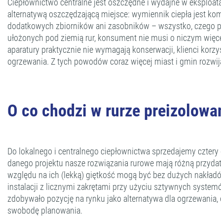
Ciepłownictwo centralne jest oszczędne i wydajne w eksploat
alternatywą oszczędzającą miejsce: wymiennik ciepła jest k
dodatkowych zbiorników ani zasobników – wszystko, czego po
ułożonych pod ziemią rur, konsument nie musi o niczym wię
aparatury praktycznie nie wymagają konserwacji, klienci korz
ogrzewania. Z tych powodów coraz więcej miast i gmin rozwija 
O co chodzi w rurze preizolowa
Do lokalnego i centralnego ciepłownictwa sprzedajemy cztery
danego projektu nasze rozwiązania rurowe mają różną przydat
względu na ich (lekką) giętkość mogą być bez dużych nakład
instalacji z licznymi zakrętami przy użyciu sztywnych syste
zdobywało pozycję na rynku jako alternatywa dla ogrzewania,
swobodę planowania.