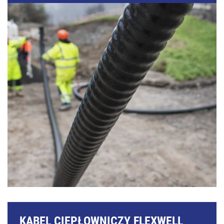
KABEL CIEPŁOWNICZY FLEXWELL