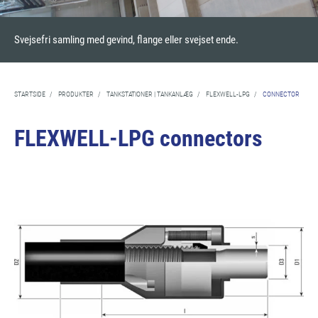
Svejsefri samling med gevind, flange eller svejset ende.
STARTSIDE
/
PRODUKTER
/
TANKSTATIONER | TANKANLÆG
/
FLEXWELL-LPG
/
CONNECTOR
FLEXWELL-LPG connectors