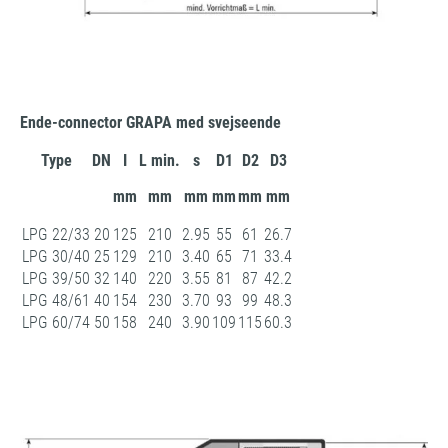
Ende-connector GRAPA med svejseende
Type
DN
I
L min.
s
D1
D2
D3
mm
mm
mm
mm
mm
mm
LPG 22/33
20
125
210
2.95
55
61
26.7
LPG 30/40
25
129
210
3.40
65
71
33.4
LPG 39/50
32
140
220
3.55
81
87
42.2
LPG 48/61
40
154
230
3.70
93
99
48.3
LPG 60/74
50
158
240
3.90
109
115
60.3