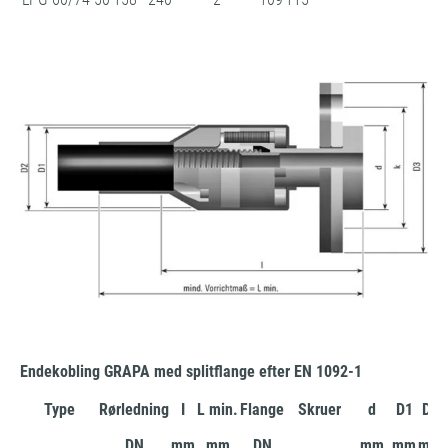
Endekobling GRAPA med splitflange efter EN 1092-1
Type
Rørledning
I
L min.
Flange
Skruer
d
D1
D2
DN
mm
mm
DN
mm
mm
mm