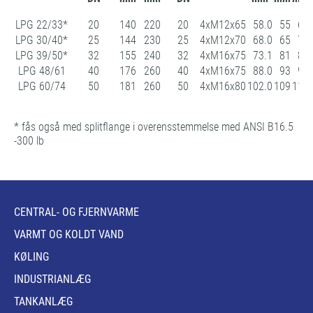
LPG 22/33*
20
140
220
20
4xM12x65
58.0
55
61
LPG 30/40*
25
144
230
25
4xM12x70
68.0
65
71
LPG 39/50*
32
155
240
32
4xM16x75
73.1
81
87
LPG 48/61
40
176
260
40
4xM16x75
88.0
93
99
LPG 60/74
50
181
260
50
4xM16x80
102.0
109
115
* fås også med splitflange i overensstemmelse med ANSI B16.5
-300 lb
CENTRAL- OG FJERNVARME
VARMT OG KOLDT VAND
KØLING
INDUSTRIANLÆG
TANKANLÆG