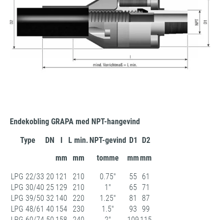
Endekobling GRAPA med NPT-hangevind
Type
DN
I
L min.
NPT-gevind
D1
D2
mm
mm
tomme
mm
mm
LPG 22/33
20
121
210
0.75"
55
61
LPG 30/40
25
129
210
1"
65
71
LPG 39/50
32
140
220
1.25"
81
87
LPG 48/61
40
154
230
1.5"
93
99
LPG 60/74
50
158
240
2"
109
115