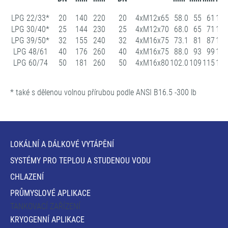
LPG 22/33*
20
140
220
20
4xM12x65
58.0
55
61
105
LPG 30/40*
25
144
230
25
4xM12x70
68.0
65
71
115
LPG 39/50*
32
155
240
32
4xM16x75
73.1
81
87
140
LPG 48/61
40
176
260
40
4xM16x75
88.0
93
99
150
LPG 60/74
50
181
260
50
4xM16x80
102.0
109
115
165
* také s dělenou volnou přírubou podle ANSI B16.5 -300 lb
LOKÁLNÍ A DÁLKOVÉ VYTÁPĚNÍ
SYSTÉMY PRO TEPLOU A STUDENOU VODU
CHLAZENÍ
PRŮMYSLOVÉ APLIKACE
TANKOVACÍ ZAŘÍZENÍ
KRYOGENNÍ APLIKACE