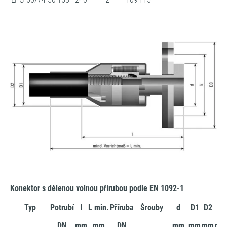
Konektor s dělenou volnou přírubou podle EN 1092-1
Typ
Potrubí
I
L min.
Příruba
Šrouby
d
D1
D2
D3
DN
mm
mm
DN
mm
mm
mm
mm