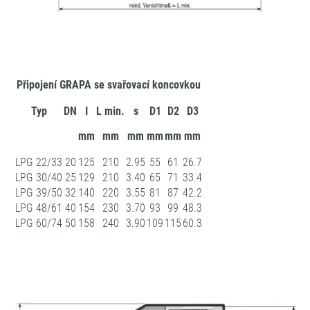
Připojení GRAPA se svařovací koncovkou
Typ
DN
I
L min.
s
D1
D2
D3
mm
mm
mm
mm
mm
mm
LPG 22/33
20
125
210
2.95
55
61
26.7
LPG 30/40
25
129
210
3.40
65
71
33.4
LPG 39/50
32
140
220
3.55
81
87
42.2
LPG 48/61
40
154
230
3.70
93
99
48.3
LPG 60/74
50
158
240
3.90
109
115
60.3