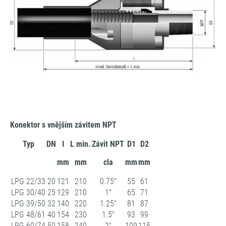
Konektor s vnějším závitem NPT
Typ
DN
I
L min.
Závit NPT
D1
D2
mm
mm
cla
mm
mm
LPG 22/33
20
121
210
0.75"
55
61
LPG 30/40
25
129
210
1"
65
71
LPG 39/50
32
140
220
1.25"
81
87
LPG 48/61
40
154
230
1.5"
93
99
LPG 60/74
50
158
240
2"
109
115