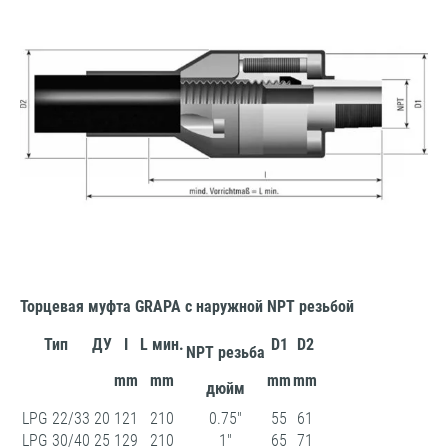
Торцевая муфта GRAPA с наружной NPT резьбой
Тип
ДУ
I
L мин.
D1
D2
NPT резьба
mm
mm
mm
mm
дюйм
LPG 22/33
20
121
210
0.75"
55
61
LPG 30/40
25
129
210
1"
65
71