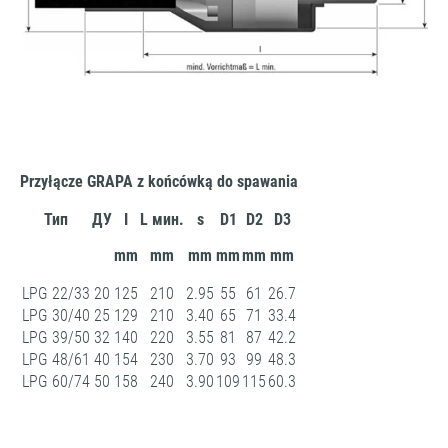
Przyłącze GRAPA z końcówką do spawania
Тип
ДУ
I
L мин.
s
D1
D2
D3
mm
mm
mm
mm
mm
mm
LPG 22/33
20
125
210
2.95
55
61
26.7
LPG 30/40
25
129
210
3.40
65
71
33.4
LPG 39/50
32
140
220
3.55
81
87
42.2
LPG 48/61
40
154
230
3.70
93
99
48.3
LPG 60/74
50
158
240
3.90
109
115
60.3