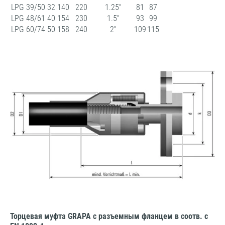
LPG 39/50
32
140
220
1.25"
81
87
LPG 48/61
40
154
230
1.5"
93
99
LPG 60/74
50
158
240
2"
109
115
Торцевая муфта GRAPA с разъемным фланцем в соотв. с