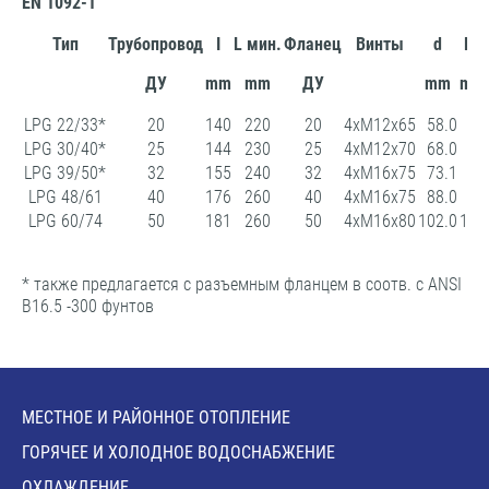
EN 1092-1
Тип
Трубопровод
I
L мин.
Фланец
Винты
d
D1
ДУ
mm
mm
ДУ
mm
mm
LPG 22/33*
20
140
220
20
4xM12x65
58.0
55
LPG 30/40*
25
144
230
25
4xM12x70
68.0
65
LPG 39/50*
32
155
240
32
4xM16x75
73.1
81
LPG 48/61
40
176
260
40
4xM16x75
88.0
93
LPG 60/74
50
181
260
50
4xM16x80
102.0
109
* также предлагается с разъемным фланцем в соотв. с ANSI
B16.5 -300 фунтов
МЕСТНОЕ И РАЙОННОЕ ОТОПЛЕНИЕ
ГОРЯЧЕЕ И ХОЛОДНОЕ ВОДОСНАБЖЕНИЕ
ОХЛАЖДЕНИЕ