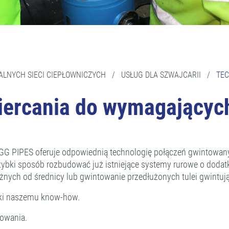
ALNYCH SIECI CIEPŁOWNICZYCH
/
USŁUG DLA SZWAJCARII
/
TEC
iercania do wymagającyc
UGG PIPES oferuje odpowiednią technologię połączeń gwintowan
ybki sposób rozbudować już istniejące systemy rurowe o dodat
eżnych od średnicy lub gwintowanie przedłużonych tulei gwintu
ki naszemu know-how.
towania.