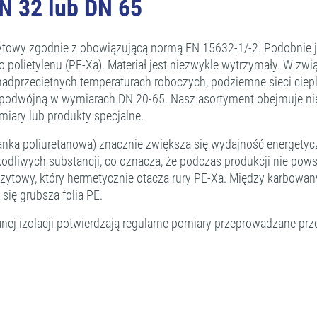
N 32 lub DN 65
wy zgodnie z obowiązującą normą EN 15632-1/-2. Podobnie jak
ietylenu (PE-Xa). Materiał jest niezwykle wytrzymały. W związ
adprzeciętnych temperaturach roboczych, podziemne sieci ciepl
rą podwójną w wymiarach DN 20-65. Nasz asortyment obejmuje nie
iary lub produkty specjalne.
pianka poliuretanowa) znacznie zwiększa się wydajność energet
zkodliwych substancji, co oznacza, że podczas produkcji nie po
ytowy, który hermetycznie otacza rury PE-Xa. Między karbow
 się grubsza folia PE.
nej izolacji potwierdzają regularne pomiary przeprowadzane prz