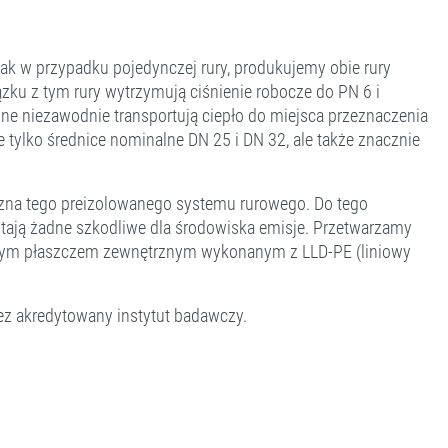
 w przypadku pojedynczej rury, produkujemy obie rury
ku z tym rury wytrzymują ciśnienie robocze do PN 6 i
ne niezawodnie transportują ciepło do miejsca przeznaczenia
 tylko średnice nominalne DN 25 i DN 32, ale także znacznie
yczna tego preizolowanego systemu rurowego. Do tego
wstają żadne szkodliwe dla środowiska emisje. Przetwarzamy
anym płaszczem zewnętrznym wykonanym z LLD-PE (liniowy
ez akredytowany instytut badawczy.