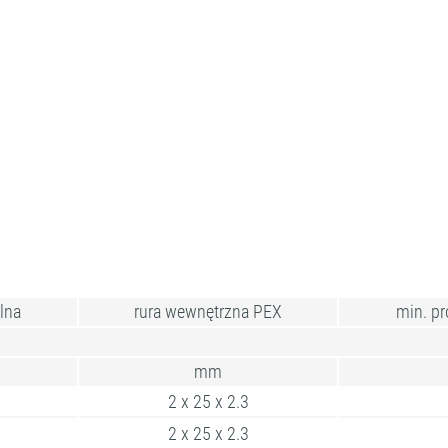
lna
rura wewnętrzna PEX
min. pr
mm
2 x 25 x 2.3
2 x 25 x 2.3