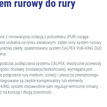
m rurowy do rury
e z innowacyjną izolacją z poliuretanu (PUR) osiąga
est unikalna na rynku światowym: żaden inny system rurowy
j wyraźnej zalety, opatentowany system CALPEX PUR-KING DUO
nia.
e podczas podłączania systemu CALPEX: elastyczne przewody
ugości dostawy (instalacja bezkońcowa), wymagana jest
e połączenie rury medium, izolacji i płaszcza zewnętrznego
ntegrowane są zwykle kompensatory lub elementy
-KING; system niezawodnie sam reguluje termiczne zmiany
ć na korozję i długą żywotność.