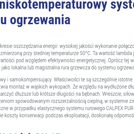
iskotemperaturowy syste
mu ogrzewania
sie oszczędzania energii: wysokiej jakości wykonanie połączon
ierzoną przy średniej temperaturze 50°C. Ta wartość lambda j
j wartości pod względem efektywności energetycznej. Oprócz te
ię jako lokalna lub magistralna rura grzewcza do systemu ogrzewa
owy i samokompensujący. Właściwości te są szczególnie istotn
ułatwia montaż w wąskich wykopach. Ze względu na wydłużone dł
rczyć dłuższe lub krótsze długości na bębnach. Wreszcie, siłow
zeniom spowodowanym rozszerzalnością cieplną, w systemie zi
ieczne w przypadku elastycznego systemu rurowego CALPEX PUR
e koszty konserwacji podczas eksploatacji, doskonałą odpornoś