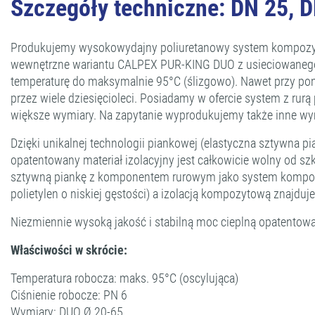
Szczegóły techniczne: DN 25, D
Produkujemy wysokowydajny poliuretanowy system kompozyto
wewnętrzne wariantu CALPEX PUR-KING DUO z usieciowanego pol
temperaturę do maksymalnie 95°C (ślizgowo). Nawet przy pon
przez wiele dziesięcioleci. Posiadamy w ofercie system z ru
większe wymiary. Na zapytanie wyprodukujemy także inne wym
Dzięki unikalnej technologii piankowej (elastyczna sztywna 
opatentowany materiał izolacyjny jest całkowicie wolny od s
sztywną piankę z komponentem rurowym jako system kompoz
polietylen o niskiej gęstości) a izolacją kompozytową znajduje
Niezmiennie wysoką jakość i stabilną moc cieplną opatentowa
Właściwości w skrócie:
Temperatura robocza: maks. 95°C (oscylująca)
Ciśnienie robocze: PN 6
Wymiary: DUO Ø 20-65