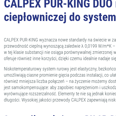
CALPEX PUR-KING DUO n
ciepłowniczej do syste
CALPEX PUR-KING wyznacza nowe standardy na świecie w zakre
przewodność cieplną wynoszącą zaledwie λ 0,0199 W/m*K – zm
w tej klasie substancji nie osiąga porównywalnej zmierzone
oferuje również inne korzyści, dzięki czemu idealnie nadaje s
Niskotemperaturowy system rurowy jest elastyczny, bezkońc
umożliwiają ciasne promienie gięcia podczas instalacji, co 
również mniejsza liczba połączeń – na życzenie możemy dosta
jest samokompensujące: aby zapobiec naprężeniom i uszkod
wyrównujące rozszerzalność. Elementy te nie są jednak kon
długości. Wysokiej jakości przewody CALPEX zapewniają niski