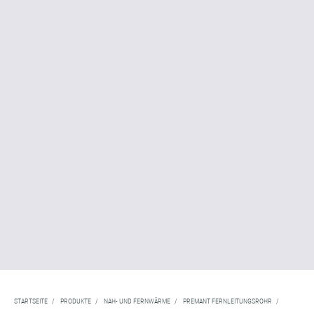
STARTSEITE
/
PRODUKTE
/
NAH- UND FERNWÄRME
/
PREMANT FERNLEITUNGSROHR
/