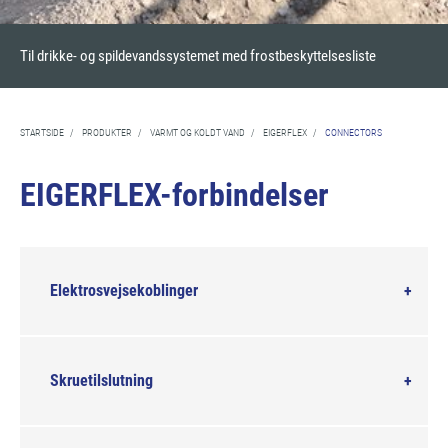
Til drikke- og spildevandssystemet med frostbeskyttelsesliste
STARTSIDE
/
PRODUKTER
/
VARMT OG KOLDT VAND
/
EIGERFLEX
/
CONNECTORS
EIGERFLEX-forbindelser
Elektrosvejsekoblinger
Skruetilslutning