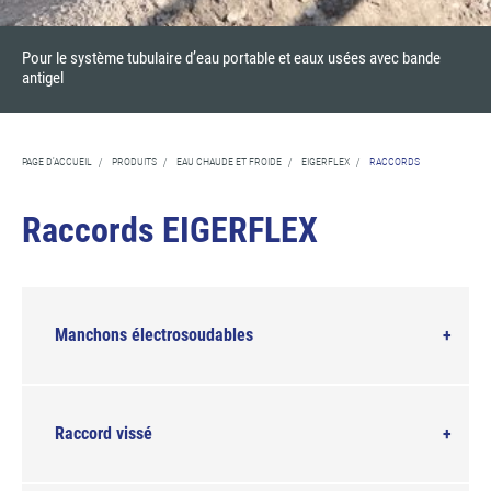
Pour le système tubulaire d’eau portable et eaux usées avec bande
antigel
PAGE D'ACCUEIL
/
PRODUITS
/
EAU CHAUDE ET FROIDE
/
EIGERFLEX
/
RACCORDS
Raccords EIGERFLEX
Manchons électrosoudables
Raccord vissé