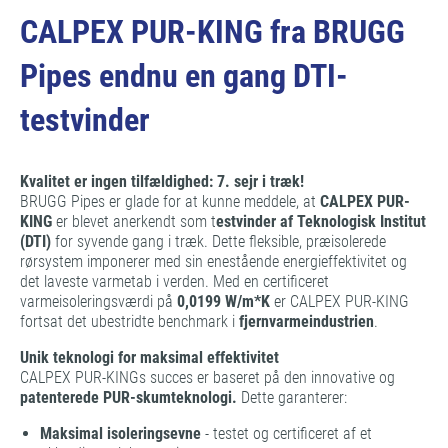
CALPEX PUR-KING fra BRUGG
Pipes endnu en gang DTI-
testvinder
Kvalitet er ingen tilfældighed: 7. sejr i træk!
BRUGG Pipes er glade for at kunne meddele, at
CALPEX PUR-
KING
er blevet anerkendt som t
estvinder af Teknologisk Institut
(DTI)
for syvende gang i træk. Dette fleksible, præisolerede
rørsystem imponerer med sin enestående energieffektivitet og
det laveste varmetab i verden. Med en certificeret
varmeisoleringsværdi på
0,0199 W/m*K
er CALPEX PUR-KING
fortsat det ubestridte benchmark i
fjernvarmeindustrien
.
Unik teknologi for maksimal effektivitet
CALPEX PUR-KINGs succes er baseret på den innovative og
patenterede PUR-skumteknologi.
Dette garanterer:
Maksimal isoleringsevne
- testet og certificeret af et