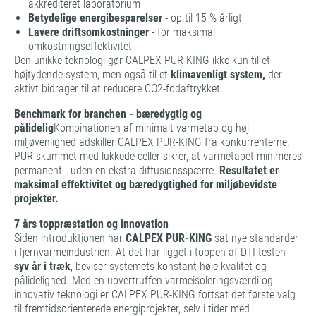
akkrediteret laboratorium
Betydelige energibesparelser
- op til 15 % årligt
Lavere driftsomkostninger
- for maksimal
omkostningseffektivitet
Den unikke teknologi gør CALPEX PUR-KING ikke kun til et
højtydende system, men også til et
klimavenligt system,
der
aktivt bidrager til at reducere CO2-fodaftrykket.
Benchmark for branchen - bæredygtig og
pålidelig
Kombinationen af minimalt varmetab og høj
miljøvenlighed adskiller CALPEX PUR-KING fra konkurrenterne.
PUR-skummet med lukkede celler sikrer, at varmetabet minimeres
permanent - uden en ekstra diffusionsspærre.
Resultatet er
maksimal effektivitet og bæredygtighed for miljøbevidste
projekter.
7 års toppræstation og innovation
Siden introduktionen har
CALPEX PUR-KING
sat nye standarder
i fjernvarmeindustrien. At det har ligget i toppen af DTI-testen
syv år i træk
, beviser systemets konstant høje kvalitet og
pålidelighed. Med en uovertruffen varmeisoleringsværdi og
innovativ teknologi er CALPEX PUR-KING fortsat det første valg
til fremtidsorienterede energiprojekter, selv i tider med