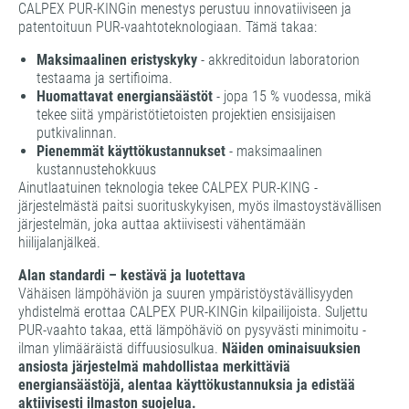
CALPEX PUR-KINGin menestys perustuu innovatiiviseen ja
patentoituun PUR-vaahtoteknologiaan. Tämä takaa:
Maksimaalinen eristyskyky
- akkreditoidun laboratorion
testaama ja sertifioima.
Huomattavat energiansäästöt
- jopa 15 % vuodessa, mikä
tekee siitä ympäristötietoisten projektien ensisijaisen
putkivalinnan.
Pienemmät käyttökustannukset
- maksimaalinen
kustannustehokkuus
Ainutlaatuinen teknologia tekee CALPEX PUR-KING -
järjestelmästä paitsi suorituskykyisen, myös ilmastoystävällisen
järjestelmän, joka auttaa aktiivisesti vähentämään
hiilijalanjälkeä.
Alan standardi – kestävä ja luotettava
Vähäisen lämpöhäviön ja suuren ympäristöystävällisyyden
yhdistelmä erottaa CALPEX PUR-KINGin kilpailijoista. Suljettu
PUR-vaahto takaa, että lämpöhäviö on pysyvästi minimoitu -
ilman ylimääräistä diffuusiosulkua.
Näiden ominaisuuksien
ansiosta järjestelmä mahdollistaa merkittäviä
energiansäästöjä, alentaa käyttökustannuksia ja edistää
aktiivisesti ilmaston suojelua.