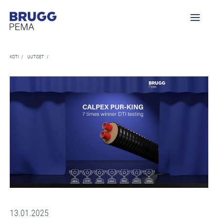
KOTI
/
UUTISET
/
13.01.2025