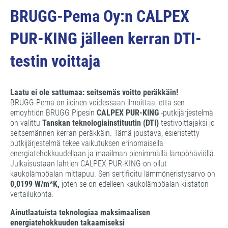
BRUGG-Pema Oy:n CALPEX
PUR-KING jälleen kerran DTI-
testin voittaja
Laatu ei ole sattumaa: seitsemäs voitto peräkkäin!
BRUGG-Pema on iloinen voidessaan ilmoittaa, että sen
emoyhtiön BRUGG Pipesin
CALPEX PUR-KING
-putkijärjestelmä
on valittu
Tanskan teknologiainstituutin (DTI)
testivoittajaksi jo
seitsemännen kerran peräkkäin. Tämä joustava, esieristetty
putkijärjestelmä tekee vaikutuksen erinomaisella
energiatehokkuudellaan ja maailman pienimmällä lämpöhäviöllä.
Julkaisustaan lähtien CALPEX PUR-KING on ollut
kaukolämpöalan mittapuu. Sen sertifioitu lämmöneristysarvo on
0,0199 W/m*K,
joten se on edelleen kaukolämpöalan kiistaton
vertailukohta.
Ainutlaatuista teknologiaa maksimaalisen
energiatehokkuuden takaamiseksi