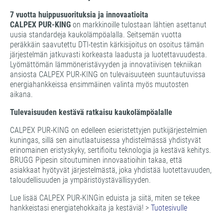
7 vuotta huippusuorituksia ja innovaatioita
CALPEX PUR-KING
on markkinoille tulostaan lähtien asettanut
uusia standardeja kaukolämpöalalla. Seitsemän vuotta
peräkkäin saavutettu DTI-testin kärkisijoitus on osoitus tämän
järjestelmän jatkuvasti korkeasta laadusta ja luotettavuudesta.
Lyömättömän lämmöneristävyyden ja innovatiivisen tekniikan
ansiosta CALPEX PUR-KING on tulevaisuuteen suuntautuvissa
energiahankkeissa ensimmäinen valinta myös muutosten
aikana.
Tulevaisuuden kestävä ratkaisu kaukolämpöalalle
CALPEX PUR-KING on edelleen esieristettyjen putkijärjestelmien
kuningas, sillä sen ainutlaatuisessa yhdistelmässä yhdistyvät
erinomainen eristyskyky, sertifioitu teknologia ja kestävä kehitys.
BRUGG Pipesin sitoutuminen innovaatioihin takaa, että
asiakkaat hyötyvät järjestelmästä, joka yhdistää luotettavuuden,
taloudellisuuden ja ympäristöystävällisyyden.
Lue lisää CALPEX PUR-KINGin eduista ja siitä, miten se tekee
hankkeistasi energiatehokkaita ja kestäviä! >
Tuotesivulle