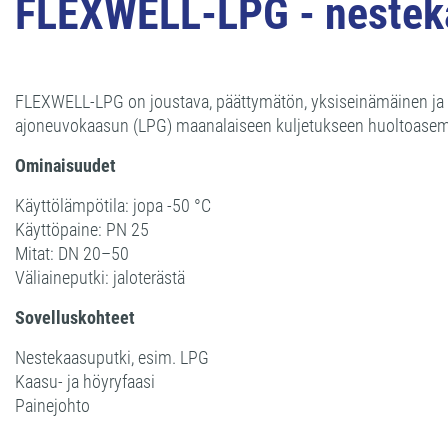
FLEXWELL-LPG - nesteka
FLEXWELL-LPG on joustava, päättymätön, yksiseinämäinen ja va
ajoneuvokaasun (LPG) maanalaiseen kuljetukseen huoltoasemil
Ominaisuudet
Käyttölämpötila: jopa -50 °C
Käyttöpaine: PN 25
Mitat: DN 20–50
Väliaineputki: jaloterästä
Sovelluskohteet
Nestekaasuputki, esim. LPG
Kaasu- ja höyryfaasi
Painejohto