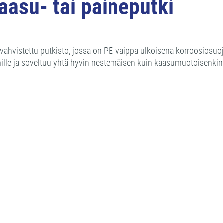
asu- tai paineputki
hvistettu putkisto, jossa on PE-vaippa ulkoisena korroosiosuoja
le ja soveltuu yhtä hyvin nestemäisen kuin kaasumuotoisenkin 