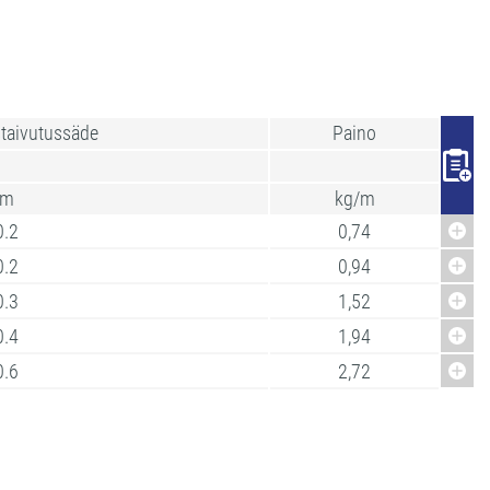
taivutussäde
Paino
m
kg/m
0.2
0,74
0.2
0,94
0.3
1,52
0.4
1,94
0.6
2,72