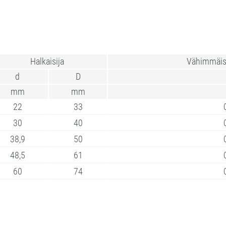
Halkaisija
Vähimmäis
d
D
mm
mm
22
33
30
40
38,9
50
48,5
61
60
74