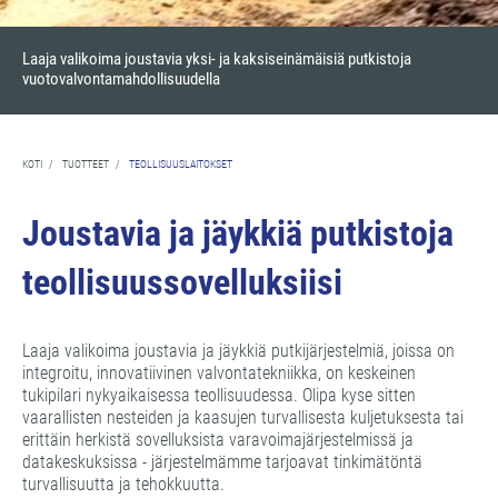
Laaja valikoima joustavia yksi- ja kaksiseinämäisiä putkistoja
vuotovalvontamahdollisuudella
KOTI
/
TUOTTEET
/
TEOLLISUUSLAITOKSET
Joustavia ja jäykkiä putkistoja
teollisuussovelluksiisi
Laaja valikoima joustavia ja jäykkiä putkijärjestelmiä, joissa on
integroitu, innovatiivinen valvontatekniikka, on keskeinen
tukipilari nykyaikaisessa teollisuudessa. Olipa kyse sitten
vaarallisten nesteiden ja kaasujen turvallisesta kuljetuksesta tai
erittäin herkistä sovelluksista varavoimajärjestelmissä ja
datakeskuksissa - järjestelmämme tarjoavat tinkimätöntä
turvallisuutta ja tehokkuutta.