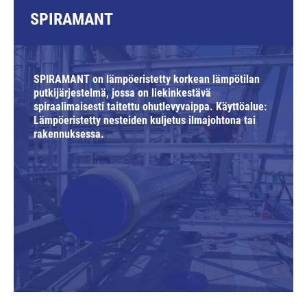
SPIRAMANT
SPIRAMANT on lämpöeristetty korkean lämpötilan
putkijärjestelmä, jossa on liekinkestävä
spiraalimaisesti taitettu ohutlevyvaippa. Käyttöalue:
Lämpöeristetty nesteiden kuljetus ilmajohtona tai
rakennuksessa.