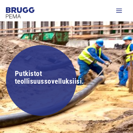
Putkistot
teollisuussovelluksiisi.