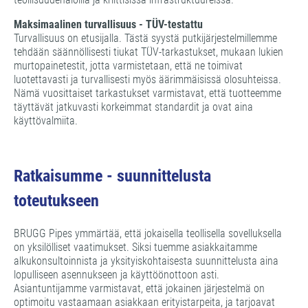
Maksimaalinen turvallisuus - TÜV-testattu
Turvallisuus on etusijalla. Tästä syystä putkijärjestelmillemme
tehdään säännöllisesti tiukat TÜV-tarkastukset, mukaan lukien
murtopainetestit, jotta varmistetaan, että ne toimivat
luotettavasti ja turvallisesti myös äärimmäisissä olosuhteissa.
Nämä vuosittaiset tarkastukset varmistavat, että tuotteemme
täyttävät jatkuvasti korkeimmat standardit ja ovat aina
käyttövalmiita.
Ratkaisumme - suunnittelusta
toteutukseen
BRUGG Pipes ymmärtää, että jokaisella teollisella sovelluksella
on yksilölliset vaatimukset. Siksi tuemme asiakkaitamme
alkukonsultoinnista ja yksityiskohtaisesta suunnittelusta aina
lopulliseen asennukseen ja käyttöönottoon asti.
Asiantuntijamme varmistavat, että jokainen järjestelmä on
optimoitu vastaamaan asiakkaan erityistarpeita, ja tarjoavat