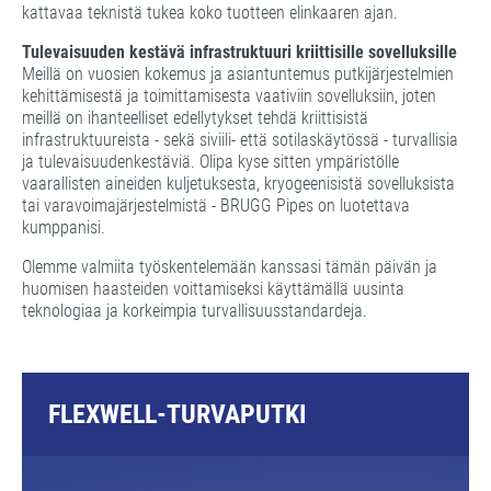
kattavaa teknistä tukea koko tuotteen elinkaaren ajan.
Tulevaisuuden kestävä infrastruktuuri kriittisille sovelluksille
Meillä on vuosien kokemus ja asiantuntemus putkijärjestelmien
kehittämisestä ja toimittamisesta vaativiin sovelluksiin, joten
meillä on ihanteelliset edellytykset tehdä kriittisistä
infrastruktuureista - sekä siviili- että sotilaskäytössä - turvallisia
ja tulevaisuudenkestäviä. Olipa kyse sitten ympäristölle
vaarallisten aineiden kuljetuksesta, kryogeenisistä sovelluksista
tai varavoimajärjestelmistä - BRUGG Pipes on luotettava
kumppanisi.
Olemme valmiita työskentelemään kanssasi tämän päivän ja
huomisen haasteiden voittamiseksi käyttämällä uusinta
teknologiaa ja korkeimpia turvallisuusstandardeja.
FLEXWELL-TURVAPUTKI