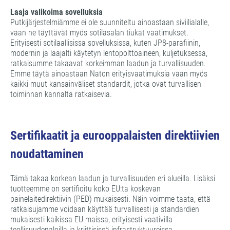
Laaja valikoima sovelluksia
Putkijärjestelmiämme ei ole suunniteltu ainoastaan siviilialalle,
vaan ne täyttävät myös sotilasalan tiukat vaatimukset.
Erityisesti sotilaallisissa sovelluksissa, kuten JP8-parafiinin,
modernin ja laajalti käytetyn lentopolttoaineen, kuljetuksessa,
ratkaisumme takaavat korkeimman laadun ja turvallisuuden.
Emme täytä ainoastaan Naton erityisvaatimuksia vaan myös
kaikki muut kansainväliset standardit, jotka ovat turvallisen
toiminnan kannalta ratkaisevia.
Sertifikaatit ja eurooppalaisten direktiivien
noudattaminen
Tämä takaa korkean laadun ja turvallisuuden eri alueilla. Lisäksi
tuotteemme on sertifioitu koko EU:ta koskevan
painelaitedirektiivin (PED) mukaisesti. Näin voimme taata, että
ratkaisujamme voidaan käyttää turvallisesti ja standardien
mukaisesti kaikissa EU-maissa, erityisesti vaativilla
teollisuudenaloilla ja kriittisissä infrastruktuureissa.