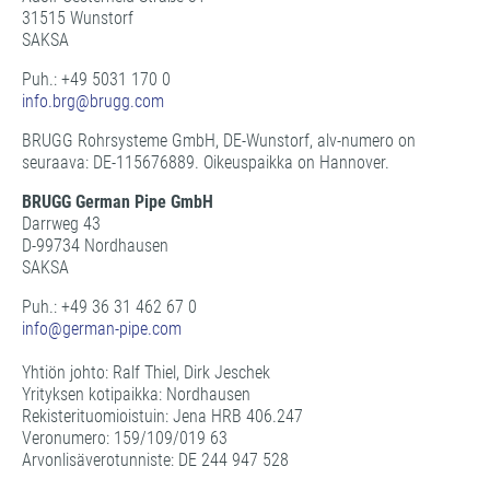
31515 Wunstorf
SAKSA
Puh.: +49 5031 170 0
info.brg@
brugg.com
BRUGG Rohrsysteme GmbH, DE-Wunstorf, alv-numero on
seuraava: DE-115676889. Oikeuspaikka on Hannover.
BRUGG German Pipe GmbH
Darrweg 43
D-99734 Nordhausen
SAKSA
Puh.: +49 36 31 462 67 0
info@
german-pipe.com
Yhtiön johto: Ralf Thiel, Dirk Jeschek
Yrityksen kotipaikka: Nordhausen
Rekisterituomioistuin: Jena HRB 406.247
Veronumero: 159/109/019 63
Arvonlisäverotunniste: DE 244 947 528