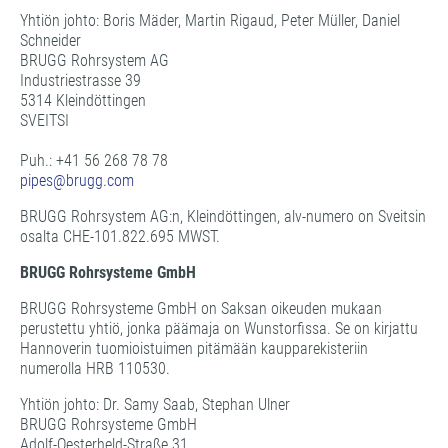
Yhtiön johto: Boris Mäder, Martin Rigaud, Peter Müller, Daniel
Schneider
BRUGG Rohrsystem AG
Industriestrasse 39
5314 Kleindöttingen
SVEITSI
Puh.: +41 56 268 78 78
pipes@
brugg.com
BRUGG Rohrsystem AG:n, Kleindöttingen, alv-numero on Sveitsin
osalta CHE-101.822.695 MWST.
BRUGG Rohrsysteme GmbH
BRUGG Rohrsysteme GmbH on Saksan oikeuden mukaan
perustettu yhtiö, jonka päämaja on Wunstorfissa. Se on kirjattu
Hannoverin tuomioistuimen pitämään kaupparekisteriin
numerolla HRB 110530.
Yhtiön johto: Dr. Samy Saab, Stephan Ulner
BRUGG Rohrsysteme GmbH
Adolf-Oesterheld-Straße 31