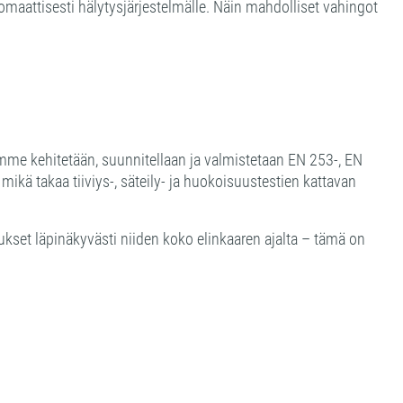
tomaattisesti hälytysjärjestelmälle. Näin mahdolliset vahingot
mme kehitetään, suunnitellaan ja valmistetaan EN 253-, EN
kä takaa tiiviys-, säteily- ja huokoisuustestien kattavan
set läpinäkyvästi niiden koko elinkaaren ajalta – tämä on