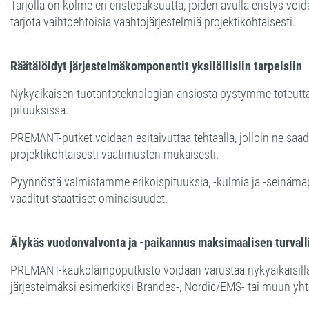
Tarjolla on kolme eri eristepaksuutta, joiden avulla eristys voi
tarjota vaihtoehtoisia vaahtojärjestelmiä projektikohtaisesti.
Räätälöidyt järjestelmäkomponentit yksilöllisiin tarpeisiin
Nykyaikaisen tuotantoteknologian ansiosta pystymme toteuttama
pituuksissa.
PREMANT-putket voidaan esitaivuttaa tehtaalla, jolloin ne saad
projektikohtaisesti vaatimusten mukaisesti.
Pyynnöstä valmistamme erikoispituuksia, -kulmia ja -seinämä
vaaditut staattiset ominaisuudet.
Älykäs vuodonvalvonta ja -paikannus maksimaalisen turval
PREMANT-kaukolämpöputkisto voidaan varustaa nykyaikaisilla vuo
järjestelmäksi esimerkiksi Brandes-, Nordic/EMS- tai muun y