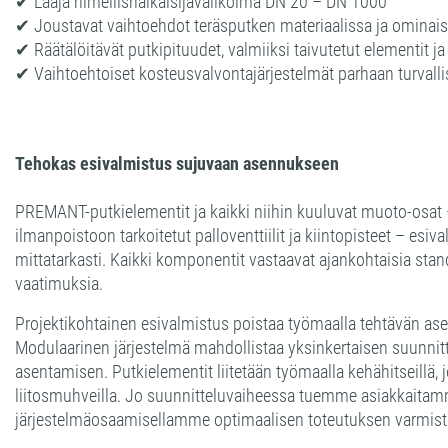
✔ Laaja nimellishalkaisijavalikoima DN 20 – DN 1000
✔ Joustavat vaihtoehdot teräsputken materiaalissa ja ominai
✔ Räätälöitävät putkipituudet, valmiiksi taivutetut elementit j
✔ Vaihtoehtoiset kosteusvalvontajärjestelmät parhaan turval
Tehokas esivalmistus sujuvaan asennukseen
PREMANT-putkielementit ja kaikki niihin kuuluvat muoto-osat –
ilmanpoistoon tarkoitetut palloventtiilit ja kiintopisteet – esiva
mittatarkasti. Kaikki komponentit vastaavat ajankohtaisia stand
vaatimuksia.
Projektikohtainen esivalmistus poistaa työmaalla tehtävän as
Modulaarinen järjestelmä mahdollistaa yksinkertaisen suunnitt
asentamisen. Putkielementit liitetään työmaalla kehähitseillä, j
liitosmuhveilla. Jo suunnitteluvaiheessa tuemme asiakkaita
järjestelmäosaamisellamme optimaalisen toteutuksen varmist