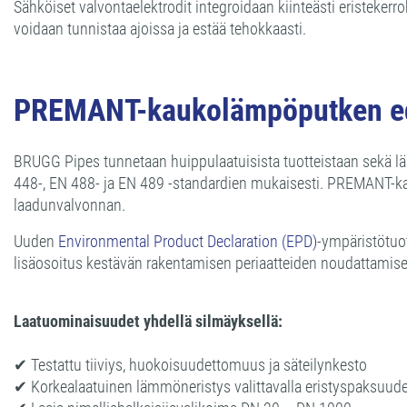
Sähköiset valvontaelektrodit integroidaan kiinteästi eristekerr
voidaan tunnistaa ajoissa ja estää tehokkaasti.
PREMANT-kaukolämpöputken edu
BRUGG Pipes tunnetaan huippulaatuisista tuotteistaan sekä läp
448-, EN 488- ja EN 489 -standardien mukaisesti. PREMANT-kauko
laadunvalvonnan.
Uuden
Environmental Product Declaration (EPD)
-ympäristötuo
lisäosoitus kestävän rakentamisen periaatteiden noudattamisest
Laatuominaisuudet yhdellä silmäyksellä:
✔ Testattu tiiviys, huokoisuudettomuus ja säteilynkesto
✔ Korkealaatuinen lämmöneristys valittavalla eristyspaksuude