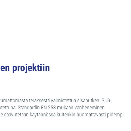
n projektiin
stumattomasta teräksestä valmistettua sisäputkea. PUR-
hdotettuna. Standardin EN 253 mukaan vanheneminen
lle saavutetaan käytännössä kuitenkin huomattavasti pidempi