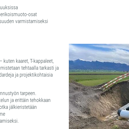
suuksissa
a erikoismuoto-osat
lisuuden varmistamiseksi
 kuten kaaret, T-kappaleet,
lmistetaan tehtaalla tarkasti ja
ardeja ja projektikohtaisia
ennustyön tarpeen.
elun ja erittäin tehokkaan
otka jälkieristetään
mme
amiseksi.