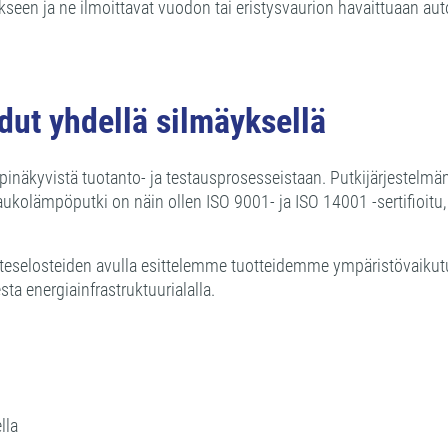
okseen ja ne ilmoittavat vuodon tai eristysvaurion havaittuaan au
t yhdellä silmäyksellä
inäkyvistä tuotanto- ja testausprosesseistaan. Putkijärjestelmä
lämpöputki on näin ollen ISO 9001- ja ISO 14001 -sertifioitu, mi
teselosteiden avulla esittelemme tuotteidemme ympäristövaikutuk
a energiainfrastruktuurialalla.
lla