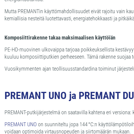
Mutta PREMANTin käyttömahdollisuudet eivät rajoitu vain kauko
kemiallisia nesteitä luotettavasti, energiatehokkaasti ja pitkäi
Komposiittirakenne takaa maksimaalisen käyttöiän
PE-HD-muovinen ulkovaippa tarjoaa poikkeuksellista kestävyyt
kuuluu komposiittiputkien perheeseen. Tämä rakenne suojaa teh
Vuosikymmenten ajan teollisuusstandardina toiminut järjestel
PREMANT UNO ja PREMANT DUO – 
PREMANT-putkijärjestelmä on saatavilla kahtena eri versiona: k
PREMANT UNO
on suunniteltu jopa 144 °C:n käyttölämpötiloih
voidaan optimoida virtausnopeuden ja siirtomäärän mukaan.