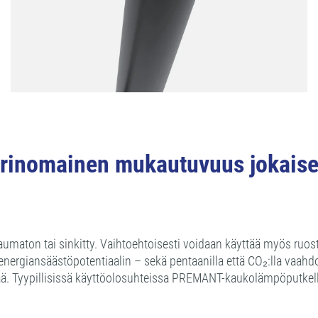
inomainen mukautuvuus jokaisee
aumaton tai sinkitty. Vaihtoehtoisesti voidaan käyttää myös ruo
ergiansäästöpotentiaalin – sekä pentaanilla että CO₂:lla vaa
kää. Tyypillisissä käyttöolosuhteissa PREMANT-kaukolämpöputke