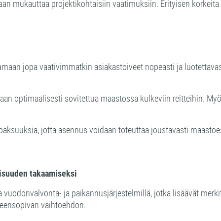
daan mukauttaa projektikohtaisiin vaatimuksiin. Erityisen korkeita
an jopa vaativimmatkin asiakastoiveet nopeasti ja luotettavasti.
aan optimaalisesti sovitettua maastossa kulkeviin reitteihin. Myö
paksuuksia, jotta asennus voidaan toteuttaa joustavasti maasto
lisuuden takaamiseksi
donvalvonta- ja paikannusjärjestelmillä, jotka lisäävät merkittä
hteensopivan vaihtoehdon.