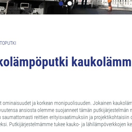
RTOPUTKI
olämpöputki kaukolämmi
naisuudet ja korkean monipuolisuuden. Jokainen kaukolämpöpro
uutensa ansiosta olemme suojanneet tämän putkijärjestelmän ni
 saumattomasti reittien erityisvaatimuksiin ja projektikohtaisii
si. Putkijärjestelmämme tukee kauko- ja lähilämpöverkkojen kehi