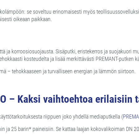
lämpöön: se soveltuu erinomaisesti myös teollisuussovelluksiin. 
käisesti oikeaan paikkaan.
tä ja korroosiosuojausta. Sisäputki, eristekerros ja suojakuor
okkaasti kosteudelta ja lisää merkittävästi PREMANT-putken käyt
mä – tehokkaaseen ja turvalliseen energian ja lämmön siirtoon.
Kaksi vaihtoehtoa erilaisiin ta
äyttötarkoituksesta riippuen joko yhdellä mediaputkella (
PREMA
in ja 25 barin* paineisiin. Se kattaa laajan kokovalikoiman DN 20