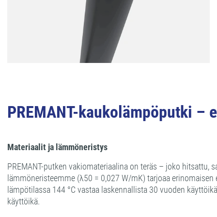
PREMANT-kaukolämpöputki – er
Materiaalit ja lämmöneristys
PREMANT-putken vakiomateriaalina on teräs – joko hitsattu, s
lämmöneristeemme (λ50 = 0,027 W/mK) tarjoaa erinomaisen en
lämpötilassa 144 °C vastaa laskennallista 30 vuoden käyttöi
käyttöikä.