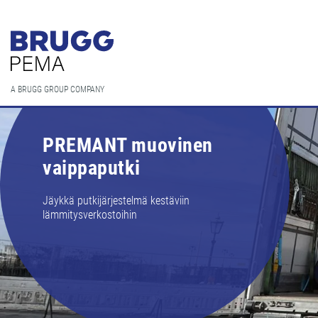
A BRUGG GROUP COMPANY
PREMANT muovinen
vaippaputki
Jäykkä putkijärjestelmä kestäviin
lämmitysverkostoihin