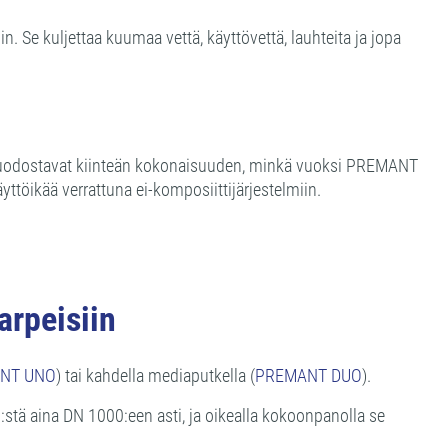
Se kuljettaa kuumaa vettä, käyttövettä, lauhteita ja jopa
i muodostavat kiinteän kokonaisuuden, minkä vuoksi PREMANT
töikää verrattuna ei-komposiittijärjestelmiin.
rpeisiin
NT UNO
) tai kahdella mediaputkella (
PREMANT DUO
).
:stä aina DN 1000:een asti, ja oikealla kokoonpanolla se