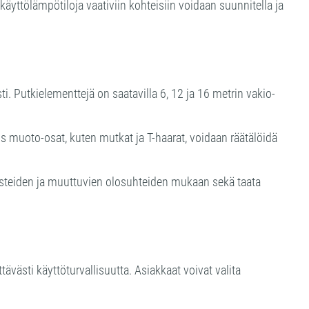
 käyttölämpötiloja vaativiin kohteisiin voidaan suunnitella ja
 Putkielementtejä on saatavilla 6, 12 ja 16 metrin vakio-
s muoto-osat, kuten mutkat ja T-haarat, voidaan räätälöidä
esteiden ja muuttuvien olosuhteiden mukaan sekä taata
västi käyttöturvallisuutta. Asiakkaat voivat valita