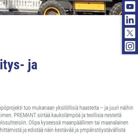
tys- ja
jekti tuo mukanaan yksilöllisiä haasteita – ja juuri näihin
men. PREMANT siirtää kaukolämpöä ja teollisia nesteitä
n olosuhteisiin. Olipa kyseessä maanpäällinen tai maanalainen
ttämistä ja edistää näin kestävää ja ympäristöystävällistä