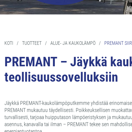
KOTI
/
TUOTTEET
/
ALUE- JA KAUKOLÄMPÖ
/
PREMANT SII
PREMANT – Jäykkä kauk
teollisuussovelluksiin
Jäykkä PREMANT-kaukolämpöputkemme yhdistää erinomaiset omi
PREMANT mukautuu täydellisesti. Poikkeuksellisen muokattav
turvallisesti, tarjoaa huipputason lämpöeristyksen ja mukautuu
asennus, kanavalla tai ilman – PREMANT tekee sen mahdollisek
energiantuotantoa.