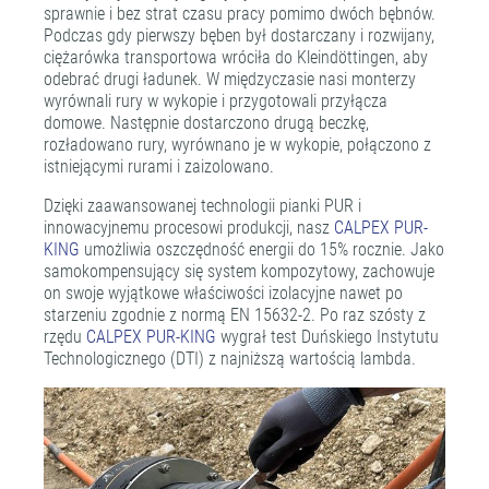
sprawnie i bez strat czasu pracy pomimo dwóch bębnów.
Podczas gdy pierwszy bęben był dostarczany i rozwijany,
ciężarówka transportowa wróciła do Kleindöttingen, aby
odebrać drugi ładunek. W międzyczasie nasi monterzy
wyrównali rury w wykopie i przygotowali przyłącza
domowe. Następnie dostarczono drugą beczkę,
rozładowano rury, wyrównano je w wykopie, połączono z
istniejącymi rurami i zaizolowano.
Dzięki zaawansowanej technologii pianki PUR i
innowacyjnemu procesowi produkcji, nasz
CALPEX PUR-
KING
umożliwia oszczędność energii do 15% rocznie. Jako
samokompensujący się system kompozytowy, zachowuje
on swoje wyjątkowe właściwości izolacyjne nawet po
starzeniu zgodnie z normą EN 15632-2. Po raz szósty z
rzędu
CALPEX PUR-KING
wygrał test Duńskiego Instytutu
Technologicznego (DTI) z najniższą wartością lambda.