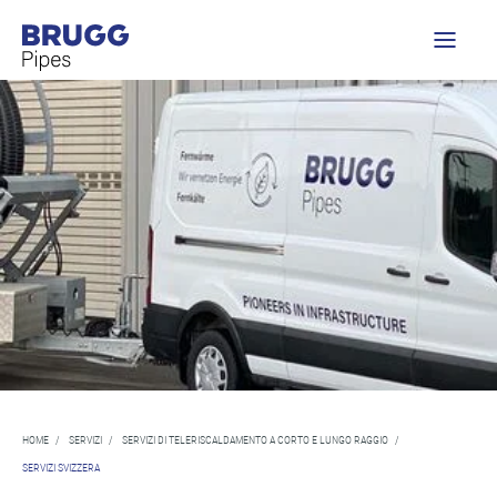
HOME
/
SERVIZI
/
SERVIZI DI TELERISCALDAMENTO A CORTO E LUNGO RAGGIO
/
SERVIZI SVIZZERA